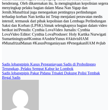
benderang. Oleh dikarenakan itu, Ia menginginkan kepolisian segera
menyingkap pelaku bagian dalam Masa Nan Sigap dan
Jernih.Munafrizal juga menegaskan pentingnya perlindungan
terhadap korban Nan ketika ini Tetap menjalani perawatan medis
intensif, termasuk dari pihak kepolisian dan Lembaga Perlindungan
Saksi dan Korban (LPSK).Simak selengkapnya bagian dalam video
berikut ini!Penulis: Cynthia LovaVideo Jurnalis: Cynthia
LovaVideo Editor: Cynthia LovaProduser: Holy Kartika Nurwigati
Sumartiningtyas#Kontras #AndrieYunus #AktivisHAM
#MunafrizalManan #KasusPenganiayaan #PenegakanHAM #vjlab
Post
Sadis lobangpipis Kasus Penganiayaan Sadis di Probolinggo
Terungkap, Pelaku Sempat Kabur ke Lombok
navigation
Sadis lobangpipis Pakar Pidana Trisakti Dukung Polisi Tembak
Begal Sadis