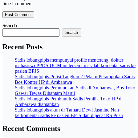
time I comment.
Search
Search
Recent Posts
Sadis lobangpipis mempunyai profile mentereng, dokter
mahasiswi PPDS UGM ini terseret masalah komentar sadis ke
pasien BPJS
Sadis lobangpipis Polisi Tangkap 2 Pelaku Perampokan Sadis
Bos Konter HP di Ambarawa
Sadis lobangpipis Perampokan Sadis di Ambarawa, Bos Toko
Gawai Tewas Dihantam Martil
Sadis lobangpipis Pembunuh Sadis Pemilik Toko HP di
Ambarawa diamankan
Sadis lobangpipis akun dr Tamara Dewi Jasmine Nan
berkomentar sadis ke pasien BPJS dan dipecat RS Pusri
Recent Comments