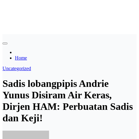
Skip
Asian payudara besar no
to
content
sensor langsung birahi
Home
Uncategorized
Sadis lobangpipis Andrie
Yunus Disiram Air Keras,
Dirjen HAM: Perbuatan Sadis
dan Keji!