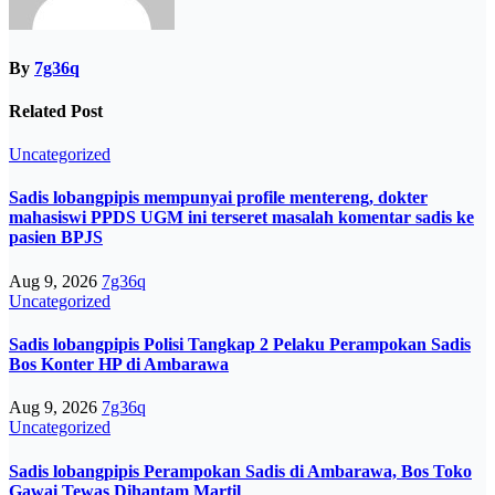
By
7g36q
Related Post
Uncategorized
Sadis lobangpipis mempunyai profile mentereng, dokter
mahasiswi PPDS UGM ini terseret masalah komentar sadis ke
pasien BPJS
Aug 9, 2026
7g36q
Uncategorized
Sadis lobangpipis Polisi Tangkap 2 Pelaku Perampokan Sadis
Bos Konter HP di Ambarawa
Aug 9, 2026
7g36q
Uncategorized
Sadis lobangpipis Perampokan Sadis di Ambarawa, Bos Toko
Gawai Tewas Dihantam Martil