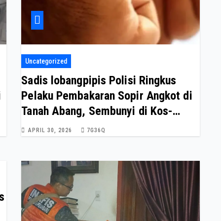
Uncategorized
Sadis lobangpipis Polisi Ringkus
i
Pelaku Pembakaran Sopir Angkot di
Tanah Abang, Sembunyi di Kos-
kosan Usai Beraksi Sadis
APRIL 30, 2026
7G36Q
s