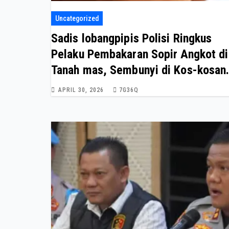
Uncategorized
Sadis lobangpipis Polisi Ringkus
Pelaku Pembakaran Sopir Angkot di
Tanah mas, Sembunyi di Kos-kosan
Usai Beraksi Sadis
APRIL 30, 2026
7G36Q