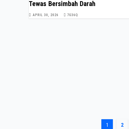
Tewas Bersimbah Darah
APRIL 30, 2026
7G36Q
Posts
1
2