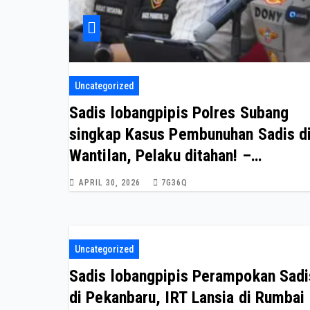
Uncategorized
Sadis lobangpipis Polres Subang
singkap Kasus Pembunuhan Sadis d
Wantilan, Pelaku ditahan! –
Tribratanews Polda Jabar
APRIL 30, 2026
7G36Q
Uncategorized
Sadis lobangpipis Perampokan Sadi
di Pekanbaru, IRT Lansia di Rumbai