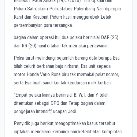
tersebut. Pada Selasa (19/5/2026), Tim Opsnal Unit
Pidum Satreskrim Polrestabes Palembang Nan dipimpin
Kanit dan Kasubnit Pidum hasil menggerebek Letak
persembunyian para tersangka.
bagian dalam operasi itu, dua pelaku berinisial DAF (25)
dan RR (20) hasil ditahan tak memakai perlawanan.
Polisi turut melindungi sejumlah barang data berupa Esa
bilah celurit berbahan baja nirkarat, Esa unit sepeda
motor Honda Vario Rona biru tak memakai pelat nomor,
serta Esa buah sandi kontak kendaraan milik korban.
“Empat pelaku lainnya berinisial B, W, I, dan Y telah
ditentukan sebagai DPO dan Tetap bagian dalam
pengejaran intensif,” ucapan Jedi.
Penyidik juga berikut mengoptimalkan kasus tersebut
ciptakan mendalami kemungkinan keterlibatan komplotan