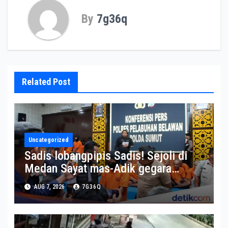
By
7g36q
Related Post
Uncategorized
Sadis lobangpipis Sadis! Sejoli di
Medan Sayat mas-Adik gegara
Diejek Muka Aspal
AUG 7, 2026
7G36Q