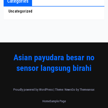
Categories
Uncategorized
Asian payudara besar no
sensor langsung birahi
Proudly powered by WordPress
|
Theme:
NewsGo
by
Themeansar
.
Home
Sample Page