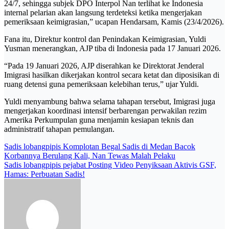
24/7, sehingga subjek DPO Interpol Nan terlihat ke Indonesia
internal pelarian akan langsung terdeteksi ketika mengerjakan
pemeriksaan keimigrasian,” ucapan Hendarsam, Kamis (23/4/2026).
Fana itu, Direktur kontrol dan Penindakan Keimigrasian, Yuldi
Yusman menerangkan, AJP tiba di Indonesia pada 17 Januari 2026.
“Pada 19 Januari 2026, AJP diserahkan ke Direktorat Jenderal
Imigrasi hasilkan dikerjakan kontrol secara ketat dan diposisikan di
ruang detensi guna pemeriksaan kelebihan terus,” ujar Yuldi.
Yuldi menyambung bahwa selama tahapan tersebut, Imigrasi juga
mengerjakan koordinasi intensif berbarengan perwakilan rezim
Amerika Perkumpulan guna menjamin kesiapan teknis dan
administratif tahapan pemulangan.
Post
Sadis lobangpipis Komplotan Begal Sadis di Medan Bacok
Korbannya Berulang Kali, Nan Tewas Malah Pelaku
navigation
Sadis lobangpipis pejabat Posting Video Penyiksaan Aktivis GSF,
Hamas: Perbuatan Sadis!