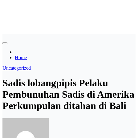
Skip
Asian payudara besar no
to
content
sensor langsung birahi
Home
Uncategorized
Sadis lobangpipis Pelaku
Pembunuhan Sadis di Amerika
Perkumpulan ditahan di Bali