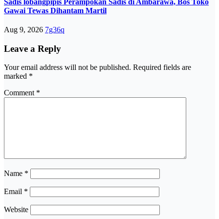
Sadis lobangpipis Perampokan Sadis di Ambarawa, Bos Toko
Gawai Tewas Dihantam Martil
Aug 9, 2026
7g36q
Leave a Reply
Your email address will not be published.
Required fields are
marked
*
Comment
*
Name
*
Email
*
Website