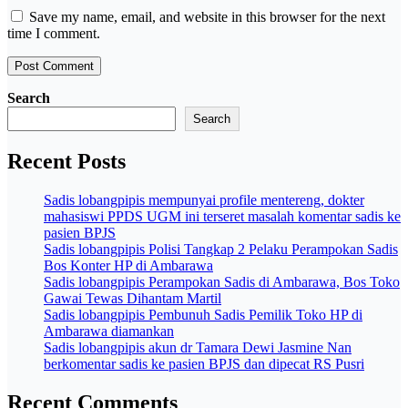
Save my name, email, and website in this browser for the next
time I comment.
Search
Search
Recent Posts
Sadis lobangpipis mempunyai profile mentereng, dokter
mahasiswi PPDS UGM ini terseret masalah komentar sadis ke
pasien BPJS
Sadis lobangpipis Polisi Tangkap 2 Pelaku Perampokan Sadis
Bos Konter HP di Ambarawa
Sadis lobangpipis Perampokan Sadis di Ambarawa, Bos Toko
Gawai Tewas Dihantam Martil
Sadis lobangpipis Pembunuh Sadis Pemilik Toko HP di
Ambarawa diamankan
Sadis lobangpipis akun dr Tamara Dewi Jasmine Nan
berkomentar sadis ke pasien BPJS dan dipecat RS Pusri
Recent Comments