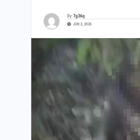
By
7g36q
JUN 2, 2026