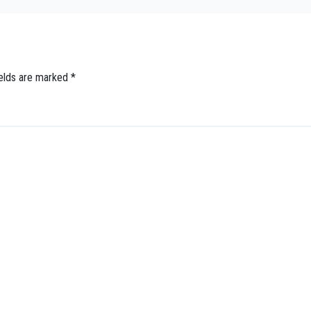
ai Mengeluh Susah
Meninggal
wat Inap
ields are marked
*