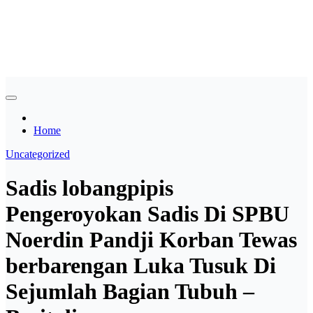
Skip
Asian payudara besar no
to
content
sensor langsung birahi
Home
Uncategorized
Sadis lobangpipis
Pengeroyokan Sadis Di SPBU
Noerdin Pandji Korban Tewas
berbarengan Luka Tusuk Di
Sejumlah Bagian Tubuh –