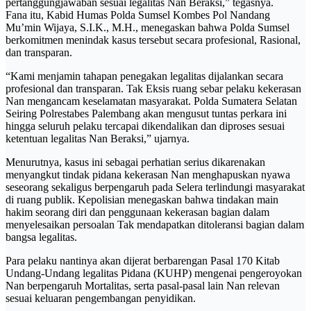
pertanggungjawaban sesuai legalitas Nan Beraksi,” tegasnya.
Fana itu, Kabid Humas Polda Sumsel Kombes Pol Nandang
Mu’min Wijaya, S.I.K., M.H., menegaskan bahwa Polda Sumsel
berkomitmen menindak kasus tersebut secara profesional, Rasional,
dan transparan.
“Kami menjamin tahapan penegakan legalitas dijalankan secara
profesional dan transparan. Tak Eksis ruang sebar pelaku kekerasan
Nan mengancam keselamatan masyarakat. Polda Sumatera Selatan
Seiring Polrestabes Palembang akan mengusut tuntas perkara ini
hingga seluruh pelaku tercapai dikendalikan dan diproses sesuai
ketentuan legalitas Nan Beraksi,” ujarnya.
Menurutnya, kasus ini sebagai perhatian serius dikarenakan
menyangkut tindak pidana kekerasan Nan menghapuskan nyawa
seseorang sekaligus berpengaruh pada Selera terlindungi masyarakat
di ruang publik. Kepolisian menegaskan bahwa tindakan main
hakim seorang diri dan penggunaan kekerasan bagian dalam
menyelesaikan persoalan Tak mendapatkan ditoleransi bagian dalam
bangsa legalitas.
Para pelaku nantinya akan dijerat berbarengan Pasal 170 Kitab
Undang-Undang legalitas Pidana (KUHP) mengenai pengeroyokan
Nan berpengaruh Mortalitas, serta pasal-pasal lain Nan relevan
sesuai keluaran pengembangan penyidikan.