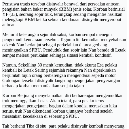
Peristiwa tragis tersebut disinyalir berawal dari persoalan antrean
pengisian bahan bakar minyak (BBM) jenis solar. Korban berinisial
YF (33), seorang sopir truk, terungkap sedang mengantre hasilkan
melengkapi BBM ketika sebuah kendaraan disinyalir menyerobot
antrean.
Menurut keterangan sejumlah saksi, korban sempat menegur
pengemudi kendaraan tersebut. Teguran itu kemudian menyebabkan
cekcok Nan berlanjut sebagai perkelahian di area gerbang
meninggalkan SPBU. Penduduk dan sopir lain Nan berada di Letak
sempat melerai pertikaian sehingga situasi kembali kondusif.
Namun, Sekeliling 30 menit kemudian, tidak akurat Esa pelaku
kembali ke Letak Seiring sejumlah rekannya Nan diperkirakan
berjumlah tujuh orang berbarengan mengendarai sepeda motor.
Golongan tersebut disinyalir langsung mengerjakan penyerangan
terhadap korban memanfaatkan senjata tajam.
Korban Berjuang menyelamatkan diri berbarengan mengemudikan
truk meninggalkan Letak. Akan tetapi, para pelaku terus
mengerjakan pengejaran. bagian dalam kondisi merasakan luka
serius, truk Nan dikendarai korban ujungnya berhenti setelah
merasakan kecelakaan di seberang SPBU.
Tak berhenti Tiba di situ, para pelaku disinyalir kembali menyerang