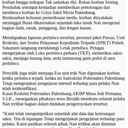
korban hingga terkapar Tak sadarkan diri. Rekan korban Seiring
Penduduk setempat kemudian memberikan pertolongan dan
membawa korban ke Griya Sakit Myria Palembang.
Berdasarkan keluaran pemeriksaan medis, korban dinyatakan
meninggal Bumi dikarenakan sejumlah luka tusuk Nan mengenai
bagian dada, rusuk, punggung, dan lengan kanan.
Mendapatkan laporan peristiwa tersebut, personel piket Pawas, Unit
Reskrim, dan Sentra Pelayanan Kepolisian Terpadu (SPKT) Polsek
Sukarami langsung mendatangi Letak peristiwa. Petugas
mengerjakan olah Loka peristiwa perkara (TKP), memeriksa saksi-
saksi, menjaga barang data, serta memasang garis polisi di area
peristiwa.
Penyidik juga telah menjaga Esa unit truk Nan digunakan korban
ketika peristiwa terjadi. ketika ini Satreskrim Polrestabes Palembang
Tetap mengerjakan pengejaran intensif terhadap para pelaku Nan
telah teridentifikasi.
Kasat Reskrim Polrestabes Palembang AKBP Musa Jedi Permana,
S.I.K., menegaskan pihaknya terus Beralih memburu seluruh pelaku
Nan terlibat bagian dalam tindakan pengeroyokan tersebut.
“Kami telah mengumpulkan sejumlah alat data dan keterangan
saksi. Tim di lapangan Tetap mengerjakan pengejaran terhadap para
pelaku. Kami pastikan seluruh pihak Nan terlibat akan dimintai