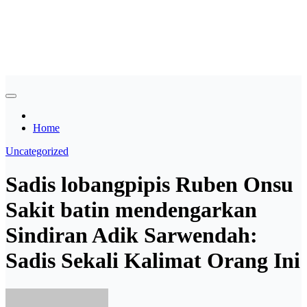
Skip
Asian payudara besar no
to
content
sensor langsung birahi
Home
Uncategorized
Sadis lobangpipis Ruben Onsu
Sakit batin mendengarkan
Sindiran Adik Sarwendah:
Sadis Sekali Kalimat Orang Ini