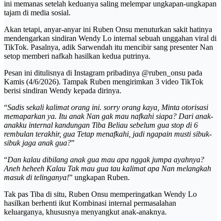
ini memanas setelah keduanya saling melempar ungkapan-ungkapan
tajam di media sosial.
Akan tetapi, anyar-anyar ini Ruben Onsu menuturkan sakit hatinya
mendengarkan sindiran Wendy Lo internal sebuah unggahan viral di
TikTok. Pasalnya, adik Sarwendah itu mencibir sang presenter Nan
setop memberi nafkah hasilkan kedua putrinya.
Pesan ini ditulisnya di Instagram pribadinya @ruben_onsu pada
Kamis (4/6/2026). Tampak Ruben mengirimkan 3 video TikTok
berisi sindiran Wendy kepada dirinya.
“
Sadis sekali kalimat orang ini. sorry orang kaya, Minta otorisasi
memaparkan ya. Itu anak Nan gak mau nafkahi siapa? Dari anak-
anakku internal kandungan Tiba Beliau sebelum gua stop di 6
rembulan terakhir, gua Tetap menafkahi, jadi ngapain musti sibuk-
sibuk jaga anak gua?
”
“
Dan kalau dibilang anak gua mau apa nggak jumpa ayahnya?
Aneh heheeh Kalau Tak mau gua tau kalimat apa Nan melangkah
masuk di telinganya!
” ungkapan Ruben.
Tak pas Tiba di situ, Ruben Onsu memperingatkan Wendy Lo
hasilkan berhenti ikut Kombinasi internal permasalahan
keluarganya, khususnya menyangkut anak-anaknya.