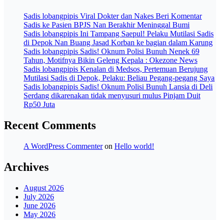
Sadis lobangpipis Viral Dokter dan Nakes Beri Komentar
Sadis ke Pasien BPJS Nan Berakhir Meninggal Bumi
Sadis lobangpipis Ini Tampang Saepul! Pelaku Mutilasi Sadis
di Depok Nan Buang Jasad Korban ke bagian dalam Karung
Sadis lobangpipis Sadis! Oknum Polisi Bunuh Nenek 69
Tahun, Motifnya Bikin Geleng Kepala : Okezone News
Sadis lobangpipis Kenalan di Medsos, Pertemuan Berujung
Mutilasi Sadis di Depok, Pelaku: Beliau Pegang-pegang Saya
Sadis lobangpipis Sadis! Oknum Polisi Bunuh Lansia di Deli
Serdang dikarenakan tidak menyusuri mulus Pinjam Duit
Rp50 Juta
Recent Comments
A WordPress Commenter
on
Hello world!
Archives
August 2026
July 2026
June 2026
May 2026