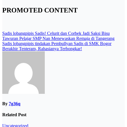
PROMOTED CONTENT
Post
Sadis lobangpipis Sadis! Celurit dan Corbek Jadi Saksi Bisu
Tawuran Pelajar SMP Nan Menewaskan Remaja di Tangerang
navigation
Sadis lobangpipis tindakan Pembullyan Sadis di SMK Bogor
Berakhir Tenteram, Rahasianya Terbongkar!
By
7g36q
Related Post
Uncategorized