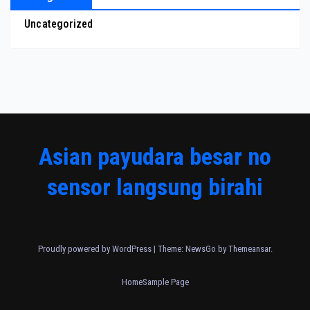
Uncategorized
Asian payudara besar no
sensor langsung birahi
Proudly powered by WordPress
|
Theme:
NewsGo
by
Themeansar
.
Home
Sample Page