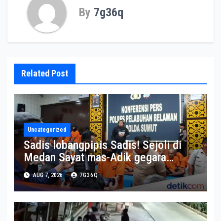
By
7g36q
Related Post
Uncategorized
Sadis lobangpipis Sadis! Sejoli di
Medan Sayat mas-Adik gegara
Diejek Muka Aspal
AUG 7, 2026
7G36Q