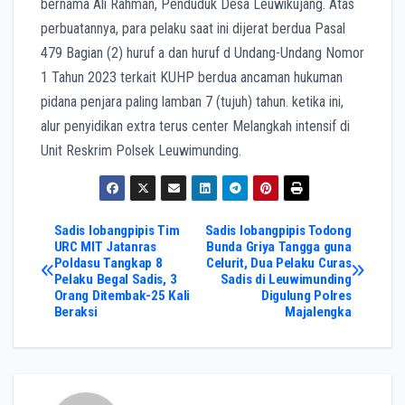
bernama Ali Rahman, Penduduk Desa Leuwikujang. Atas
perbuatannya, para pelaku saat ini dijerat berdua Pasal
479 Bagian (2) huruf a dan huruf d Undang-Undang Nomor
1 Tahun 2023 terkait KUHP berdua ancaman hukuman
pidana penjara paling lamban 7 (tujuh) tahun. ketika ini,
alur penyidikan extra terus center Melangkah intensif di
Unit Reskrim Polsek Leuwimunding.
Post
Sadis lobangpipis Tim
Sadis lobangpipis Todong
URC MIT Jatanras
Bunda Griya Tangga guna
Poldasu Tangkap 8
Celurit, Dua Pelaku Curas
navigation
Pelaku Begal Sadis, 3
Sadis di Leuwimunding
Orang Ditembak-25 Kali
Digulung Polres
Beraksi
Majalengka