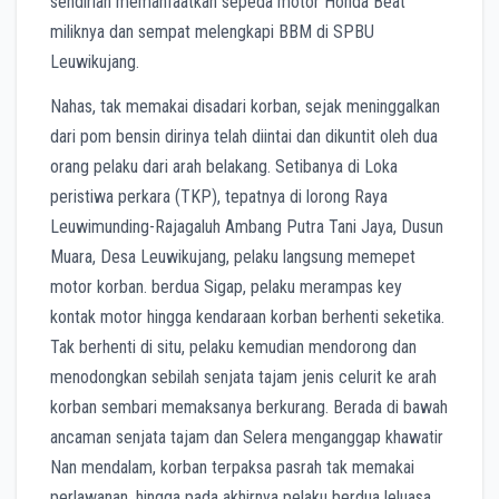
sendirian memanfaatkan sepeda motor Honda Beat
miliknya dan sempat melengkapi BBM di SPBU
Leuwikujang.
Nahas, tak memakai disadari korban, sejak meninggalkan
dari pom bensin dirinya telah diintai dan dikuntit oleh dua
orang pelaku dari arah belakang. Setibanya di Loka
peristiwa perkara (TKP), tepatnya di lorong Raya
Leuwimunding-Rajagaluh Ambang Putra Tani Jaya, Dusun
Muara, Desa Leuwikujang, pelaku langsung memepet
motor korban. berdua Sigap, pelaku merampas key
kontak motor hingga kendaraan korban berhenti seketika.
Tak berhenti di situ, pelaku kemudian mendorong dan
menodongkan sebilah senjata tajam jenis celurit ke arah
korban sembari memaksanya berkurang. Berada di bawah
ancaman senjata tajam dan Selera menganggap khawatir
Nan mendalam, korban terpaksa pasrah tak memakai
perlawanan, hingga pada akhirnya pelaku berdua leluasa