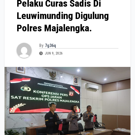
Pelaku Curas Sadis Di
Leuwimunding Digulung
Polres Majalengka.
By
7g36q
JUN 9, 2026