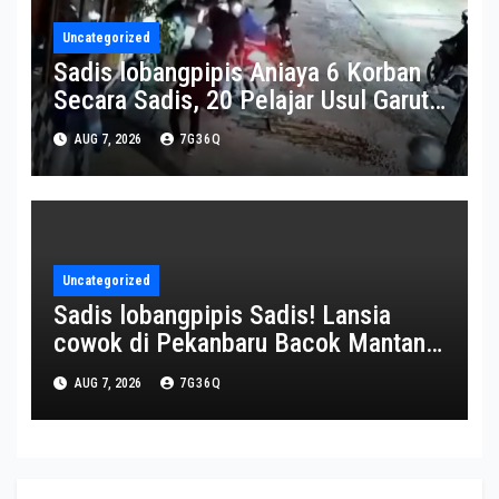
Uncategorized
Sadis lobangpipis Aniaya 6 Korban
Secara Sadis, 20 Pelajar Usul Garut
Nan diperkirakan Gabung Geng
AUG 7, 2026
7G36Q
Motor Kena Ciduk Polisi
Uncategorized
Sadis lobangpipis Sadis! Lansia
cowok di Pekanbaru Bacok Mantan
Istri hingga Tewas
AUG 7, 2026
7G36Q