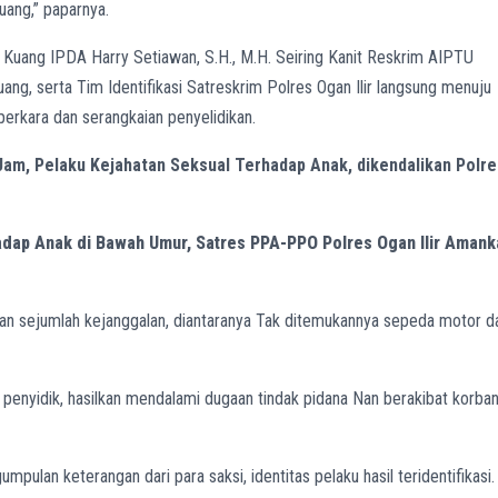
ng,” paparnya.
 Kuang IPDA Harry Setiawan, S.H., M.H. Seiring Kanit Reskrim AIPTU
g, serta Tim Identifikasi Satreskrim Polres Ogan Ilir langsung menuju
perkara dan serangkaian penyelidikan.
 Jam, Pelaku Kejahatan Seksual Terhadap Anak, dikendalikan Polre
dap Anak di Bawah Umur, Satres PPA-PPO Polres Ogan Ilir Amank
n sejumlah kejanggalan, diantaranya Tak ditemukannya sepeda motor d
penyidik, hasilkan mendalami dugaan tindak pidana Nan berakibat korba
mpulan keterangan dari para saksi, identitas pelaku hasil teridentifikasi.