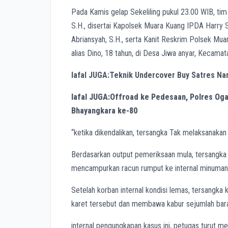
Pada Kamis gelap Sekeliling pukul 23.00 WIB, ti
S.H., disertai Kapolsek Muara Kuang IPDA Harry S
Abriansyah, S.H., serta Kanit Reskrim Polsek Mu
alias Dino, 18 tahun, di Desa Jiwa anyar, Kecama
lafal JUGA:Teknik Undercover Buy Satres Nark
lafal JUGA:Offroad ke Pedesaan, Polres Oga
Bhayangkara ke-80
“ketika dikendalikan, tersangka Tak melaksanakan 
Berdasarkan output pemeriksaan mula, tersangka
mencampurkan racun rumput ke internal minuman
Setelah korban internal kondisi lemas, tersangk
karet tersebut dan membawa kabur sejumlah bara
internal pengungkapan kasus ini, petugas turut 