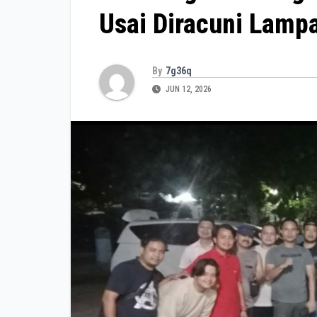
Usai Diracuni Lamp
By
7g36q
JUN 12, 2026