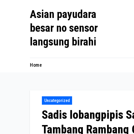
Skip
Asian payudara
to
content
besar no sensor
langsung birahi
Home
Uncategorized
Sadis lobangpipis S
Tambang Rambang O