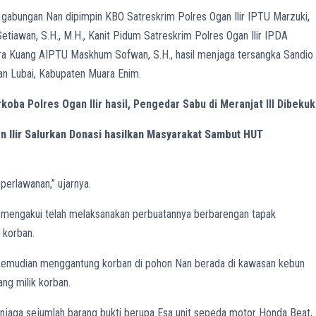
m gabungan Nan dipimpin KBO Satreskrim Polres Ogan Ilir IPTU Marzuki,
etiawan, S.H., M.H., Kanit Pidum Satreskrim Polres Ogan Ilir IPDA
ara Kuang AIPTU Maskhum Sofwan, S.H., hasil menjaga tersangka Sandio
tan Lubai, Kabupaten Muara Enim.
oba Polres Ogan Ilir hasil, Pengedar Sabu di Meranjat III Dibekuk
n Ilir Salurkan Donasi hasilkan Masyarakat Sambut HUT
perlawanan,” ujarnya.
 mengakui telah melaksanakan perbuatannya berbarengan tapak
 korban.
a kemudian menggantung korban di pohon Nan berada di kawasan kebun
ng milik korban.
menjaga sejumlah barang bukti berupa Esa unit sepeda motor Honda Beat,