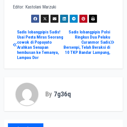
Editor: Kastolani Marzuki
Post
Sadis lobangpipis Sadis!
Sadis lobangpipis Polsi
Usai Pesta Miras Seorang
Ringkus Dua Pelaku
cowok di Popayato
Curanmor Sadis
navigation
Arahkan Senapan
Bersenpi, Telah Beraksi di
hembusan ke Temanya,
10 TKP Bandar Lampung,
Lampau Dor
By
7g36q