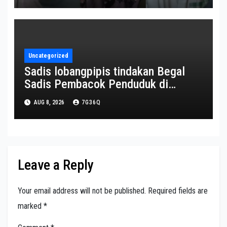
Uncategorized
Sadis lobangpipis tindakan Begal
Sadis Pembacok Penduduk di
Lampung Berakhir di Jeruji Besi
AUG 8, 2026
7G36Q
Leave a Reply
Your email address will not be published.
Required fields are
marked
*