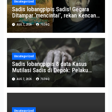
Uncategorized
Sadis lobangpipis Sadis! Gegara
Ditampar ‘mencintai’, rekan Kencan
Sesama Jenis Dibunuh-Dimutilasi
AUG 7, 2026
7G36Q
Uncategorized
Sadis lobangpipis 8 data Kasus
Mutilasi Sadis di Depok: Pelaku
Incar Motor Korban hingga Motif
AUG 7, 2026
7G36Q
Terungkap : Okezone News
Uncategorized