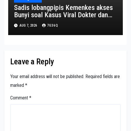
Sadis lobangpipis Kemenkes akses
Bunyi soal Kasus Viral Dokter dan
Nakes Komentar Sadis ke Pasien
AUG 7, 2026
7G36Q
BPJS
Leave a Reply
Your email address will not be published.
Required fields are
marked
*
Comment
*