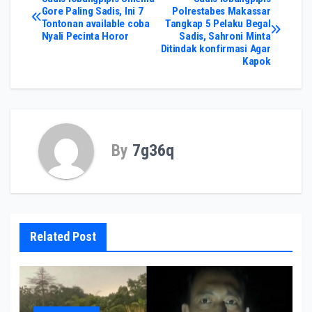
Post
Gore Paling Sadis, Ini 7
Polrestabes Makassar
Tontonan available coba
Tangkap 5 Pelaku Begal
navigation
Nyali Pecinta Horor
Sadis, Sahroni Minta
Ditindak konfirmasi Agar
Kapok
By
7g36q
Related Post