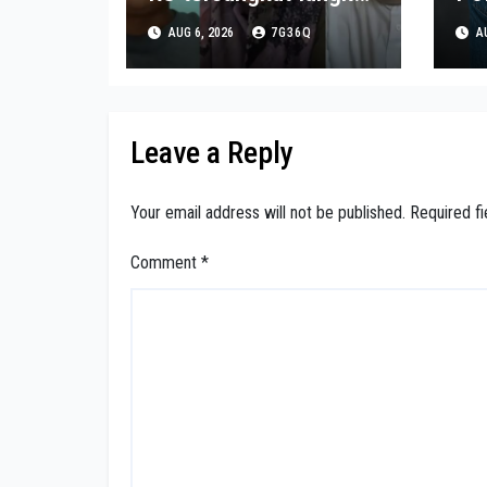
nyinyir sadis terhadap
Ta
AUG 6, 2026
7G36Q
AU
pasien BPJS
Sa
Leave a Reply
Your email address will not be published.
Required f
Comment
*