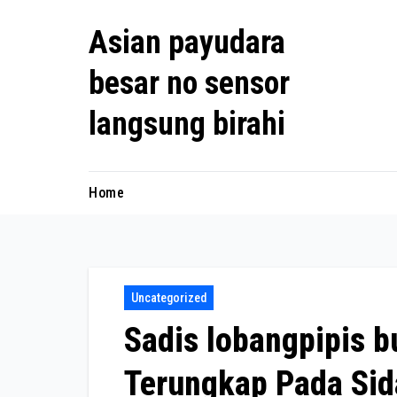
Skip
Asian payudara
to
content
besar no sensor
langsung birahi
Home
Uncategorized
Sadis lobangpipis b
Terungkap Pada Si