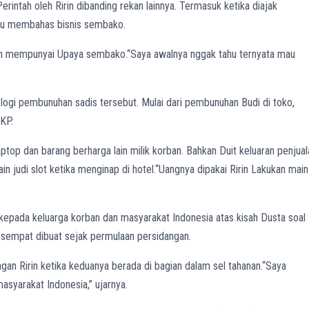
erintah oleh Ririn dibanding rekan lainnya. Termasuk ketika diajak
au membahas bisnis sembako.
rnah mempunyai Upaya sembako.“Saya awalnya nggak tahu ternyata mau
ogi pembunuhan sadis tersebut. Mulai dari pembunuhan Budi di toko,
TKP.
ptop dan barang berharga lain milik korban. Bahkan Duit keluaran penjual
in judi slot ketika menginap di hotel.“Uangnya dipakai Ririn Lakukan main
 kepada keluarga korban dan masyarakat Indonesia atas kisah Dusta soal
n sempat dibuat sejak permulaan persidangan.
angan Ririn ketika keduanya berada di bagian dalam sel tahanan.“Saya
syarakat Indonesia,” ujarnya.