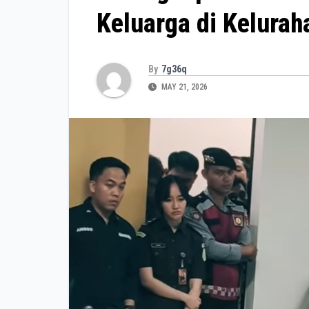
Keluarga di Kelura
By
7g36q
MAY 21, 2026