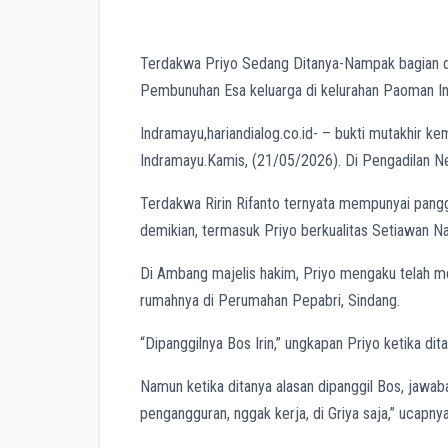
Terdakwa Priyo Sedang Ditanya-Nampak bagian da
Pembunuhan Esa keluarga di kelurahan Paoman In
Indramayu,hariandialog.co.id- – bukti mutakhir k
Indramayu.Kamis, (21/05/2026). Di Pengadilan N
Terdakwa Ririn Rifanto ternyata mempunyai pangg
demikian, termasuk Priyo berkualitas Setiawan Na
Di Ambang majelis hakim, Priyo mengaku telah me
rumahnya di Perumahan Pepabri, Sindang.
“Dipanggilnya Bos Irin,” ungkapan Priyo ketika dita
Namun ketika ditanya alasan dipanggil Bos, jawaba
pengangguran, nggak kerja, di Griya saja,” ucapnya