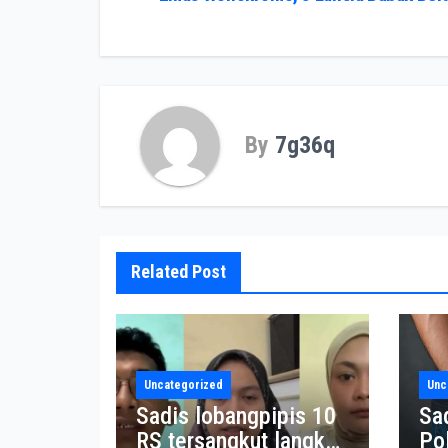
navigation
By
7g36q
Related Post
Uncategorized
Unc
Sadis lobangpipis 10
Sa
RS tersangkut langkah
Po