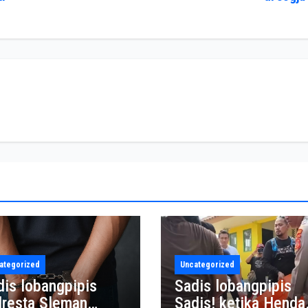
ategorized
Uncategorized
dis lobangpipis
Sadis lobangpipis
lresta Sleman
Sadis! ketika Henda