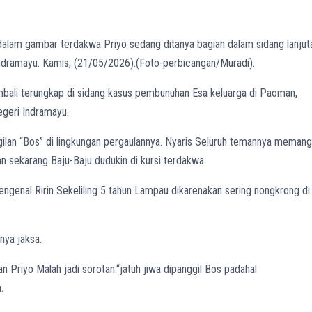
lam gambar terdakwa Priyo sedang ditanya bagian dalam sidang lanjut
dramayu. Kamis, (21/05/2026).(Foto-perbicangan/Muradi).
embali terungkap di sidang kasus pembunuhan Esa keluarga di Paoman,
egeri Indramayu.
ilan “Bos” di lingkungan pergaulannya. Nyaris Seluruh temannya memang
n sekarang Baju-Baju dudukin di kursi terdakwa.
ngenal Ririn Sekeliling 5 tahun Lampau dikarenakan sering nongkrong di
nya jaksa.
n Priyo Malah jadi sorotan.“jatuh jiwa dipanggil Bos padahal
.