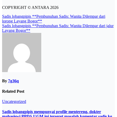
COPYRIGHT ©
ANTARA
2026
Post
Sadis lobangpipis **Pembunuhan Sadis: Wanita Dilempar dari
lorong Layang Bogor**
navigation
Sadis lobangpipis **Pembunuhan Sadis: Wanita Dilempar dari jalur
Layang Bogor**
By
7g36q
Related Post
Uncategorized
Sadis lobangpipis mempunyai profile mentereng, dokter
mahasiswi PPDS UGM ini terseret masalah komentar sadis ke