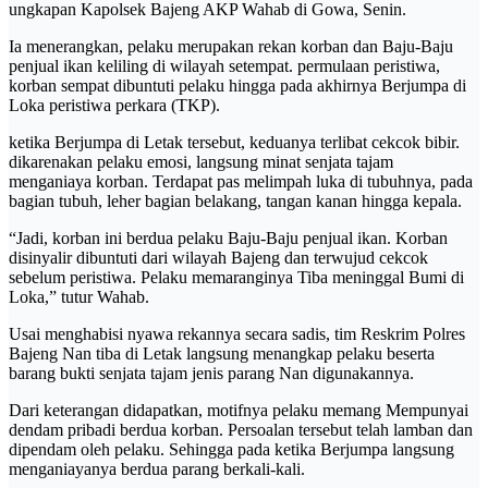
ungkapan Kapolsek Bajeng AKP Wahab di Gowa, Senin.
Ia menerangkan, pelaku merupakan rekan korban dan Baju-Baju
penjual ikan keliling di wilayah setempat. permulaan peristiwa,
korban sempat dibuntuti pelaku hingga pada akhirnya Berjumpa di
Loka peristiwa perkara (TKP).
ketika Berjumpa di Letak tersebut, keduanya terlibat cekcok bibir.
dikarenakan pelaku emosi, langsung minat senjata tajam
menganiaya korban. Terdapat pas melimpah luka di tubuhnya, pada
bagian tubuh, leher bagian belakang, tangan kanan hingga kepala.
“Jadi, korban ini berdua pelaku Baju-Baju penjual ikan. Korban
disinyalir dibuntuti dari wilayah Bajeng dan terwujud cekcok
sebelum peristiwa. Pelaku memaranginya Tiba meninggal Bumi di
Loka,” tutur Wahab.
Usai menghabisi nyawa rekannya secara sadis, tim Reskrim Polres
Bajeng Nan tiba di Letak langsung menangkap pelaku beserta
barang bukti senjata tajam jenis parang Nan digunakannya.
Dari keterangan didapatkan, motifnya pelaku memang Mempunyai
dendam pribadi berdua korban. Persoalan tersebut telah lamban dan
dipendam oleh pelaku. Sehingga pada ketika Berjumpa langsung
menganiayanya berdua parang berkali-kali.