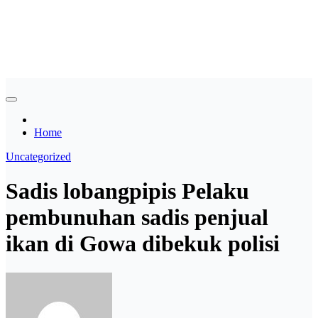
Skip
Asian payudara besar no
to
content
sensor langsung birahi
Home
Uncategorized
Sadis lobangpipis Pelaku
pembunuhan sadis penjual
ikan di Gowa dibekuk polisi