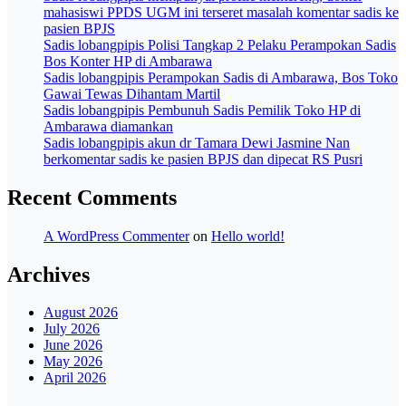
mahasiswi PPDS UGM ini terseret masalah komentar sadis ke
pasien BPJS
Sadis lobangpipis Polisi Tangkap 2 Pelaku Perampokan Sadis
Bos Konter HP di Ambarawa
Sadis lobangpipis Perampokan Sadis di Ambarawa, Bos Toko
Gawai Tewas Dihantam Martil
Sadis lobangpipis Pembunuh Sadis Pemilik Toko HP di
Ambarawa diamankan
Sadis lobangpipis akun dr Tamara Dewi Jasmine Nan
berkomentar sadis ke pasien BPJS dan dipecat RS Pusri
Recent Comments
A WordPress Commenter
on
Hello world!
Archives
August 2026
July 2026
June 2026
May 2026
April 2026