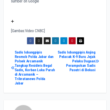
sumber on Google
[Gambas:Video CNBC]
Post
Sadis lobangpipis
Sadis lobangpipis Anjing
Resmob Polda Jabar dan
Pelacak K-9 Buru Jejak
Polsek Arcamanik
Pelaku Dugaan
navigation
Tangkap Residivis Begal
Perampokan Sadis
Sadis, Korban Luka Parah
Pasutri di Bekasi
di Arcamanik –
Tribratanews Polda
Jabar