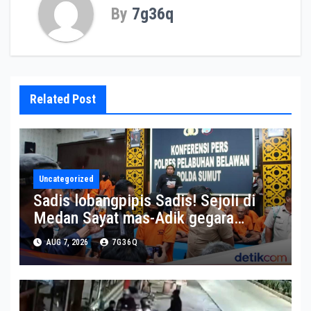
By
7g36q
Related Post
Uncategorized
Sadis lobangpipis Sadis! Sejoli di
Medan Sayat mas-Adik gegara
Diejek Muka Aspal
AUG 7, 2026
7G36Q