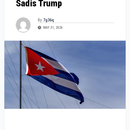
Sadis Trump
By
7g36q
MAY 31, 2026