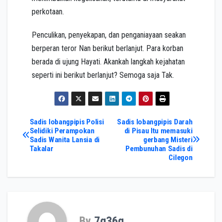
perkotaan.
Penculikan, penyekapan, dan penganiayaan seakan
berperan teror Nan berikut berlanjut. Para korban
berada di ujung Hayati. Akankah langkah kejahatan
seperti ini berikut berlanjut? Semoga saja Tak.
Post
Sadis lobangpipis Polisi
Sadis lobangpipis Darah
Selidiki Perampokan
di Pisau Itu memasuki
Sadis Wanita Lansia di
gerbang Misteri
navigation
Takalar
Pembunuhan Sadis di
Cilegon
By
7g36q