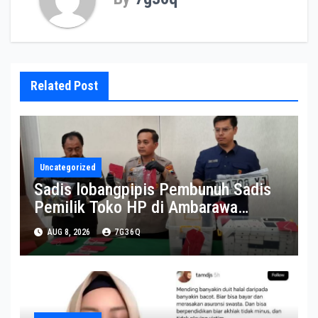
Related Post
Uncategorized
Sadis lobangpipis Pembunuh Sadis
Pemilik Toko HP di Ambarawa
diamankan
AUG 8, 2026
7G36Q