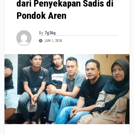
dari Penyekapan Sadis di
Pondok Aren
By
7g36q
JUN 1, 2026