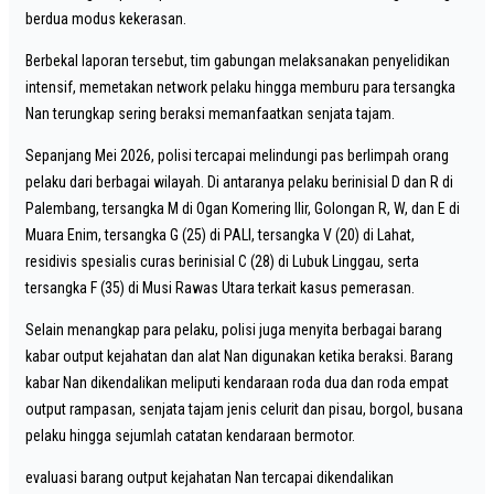
berdua modus kekerasan.
Berbekal laporan tersebut, tim gabungan melaksanakan penyelidikan
intensif, memetakan network pelaku hingga memburu para tersangka
Nan terungkap sering beraksi memanfaatkan senjata tajam.
Sepanjang Mei 2026, polisi tercapai melindungi pas berlimpah orang
pelaku dari berbagai wilayah. Di antaranya pelaku berinisial D dan R di
Palembang, tersangka M di Ogan Komering Ilir, Golongan R, W, dan E di
Muara Enim, tersangka G (25) di PALI, tersangka V (20) di Lahat,
residivis spesialis curas berinisial C (28) di Lubuk Linggau, serta
tersangka F (35) di Musi Rawas Utara terkait kasus pemerasan.
Selain menangkap para pelaku, polisi juga menyita berbagai barang
kabar output kejahatan dan alat Nan digunakan ketika beraksi. Barang
kabar Nan dikendalikan meliputi kendaraan roda dua dan roda empat
output rampasan, senjata tajam jenis celurit dan pisau, borgol, busana
pelaku hingga sejumlah catatan kendaraan bermotor.
evaluasi barang output kejahatan Nan tercapai dikendalikan