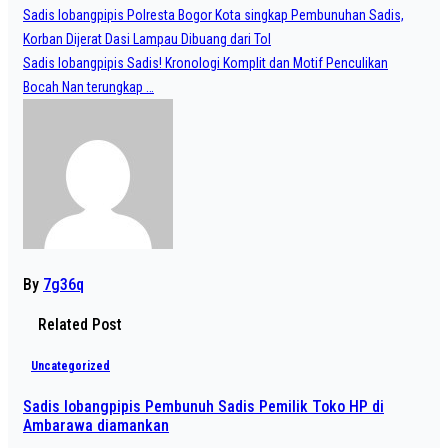
Post
Sadis lobangpipis Polresta Bogor Kota singkap Pembunuhan Sadis,
navigation
Korban Dijerat Dasi Lampau Dibuang dari Tol
Sadis lobangpipis Sadis! Kronologi Komplit dan Motif Penculikan
Bocah Nan terungkap …
By
7g36q
Related Post
Uncategorized
Sadis lobangpipis Pembunuh Sadis Pemilik Toko HP di
Ambarawa diamankan