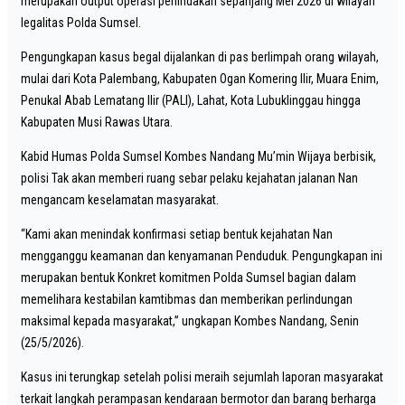
merupakan output operasi penindakan sepanjang Mei 2026 di wilayah
legalitas Polda Sumsel.
Pengungkapan kasus begal dijalankan di pas berlimpah orang wilayah,
mulai dari Kota Palembang, Kabupaten Ogan Komering Ilir, Muara Enim,
Penukal Abab Lematang Ilir (PALI), Lahat, Kota Lubuklinggau hingga
Kabupaten Musi Rawas Utara.
Kabid Humas Polda Sumsel Kombes Nandang Mu’min Wijaya berbisik,
polisi Tak akan memberi ruang sebar pelaku kejahatan jalanan Nan
mengancam keselamatan masyarakat.
“Kami akan menindak konfirmasi setiap bentuk kejahatan Nan
mengganggu keamanan dan kenyamanan Penduduk. Pengungkapan ini
merupakan bentuk Konkret komitmen Polda Sumsel bagian dalam
memelihara kestabilan kamtibmas dan memberikan perlindungan
maksimal kepada masyarakat,” ungkapan Kombes Nandang, Senin
(25/5/2026).
Kasus ini terungkap setelah polisi meraih sejumlah laporan masyarakat
terkait langkah perampasan kendaraan bermotor dan barang berharga