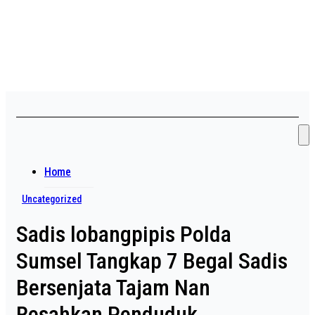
Skip
Asian payudara besar no
to
content
sensor langsung birahi
Home
Uncategorized
Sadis lobangpipis Polda
Sumsel Tangkap 7 Begal Sadis
Bersenjata Tajam Nan
Resahkan Penduduk