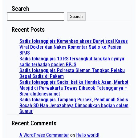
Search
Search
Recent Posts
Sadis lobangpipis Kemenkes akses Bunyi soal Kasus
Viral Dokter dan Nakes Komentar Sadis ke Pasien
BPJS
Sadis lobangpipis 10 RS tersangkut langkah nyinyir
sadis terhadap pasien BPJS
Sadis lobangpipis Polresta Sleman Tangkap Pelaku
Begal Sadis di Pakem
Sadis lobangpipis Sadis! ketika Hendak Azan, Marbot
Masjid di Purwakarta Tewas Dibacok Tetangganya –
BicaraIndonesia.net
Sadis lobangpipis Tampang Purcek, Pembunuh Sadis
Bocah SD Nan Jenazahnya Dimasukkan bagian dalam
Sumur
Recent Comments
A WordPress Commenter
on
Hello world!