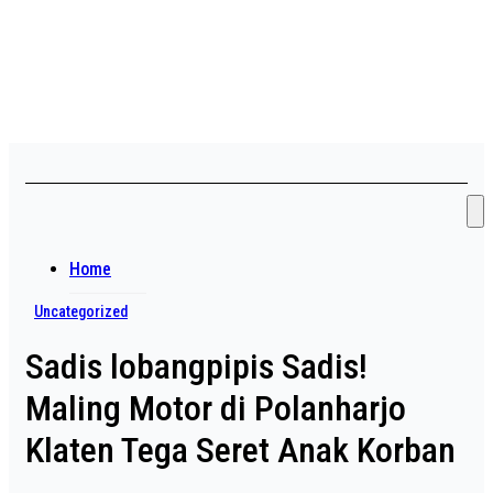
Skip
Asian payudara besar no
to
content
sensor langsung birahi
Home
Uncategorized
Sadis lobangpipis Sadis!
Maling Motor di Polanharjo
Klaten Tega Seret Anak Korban