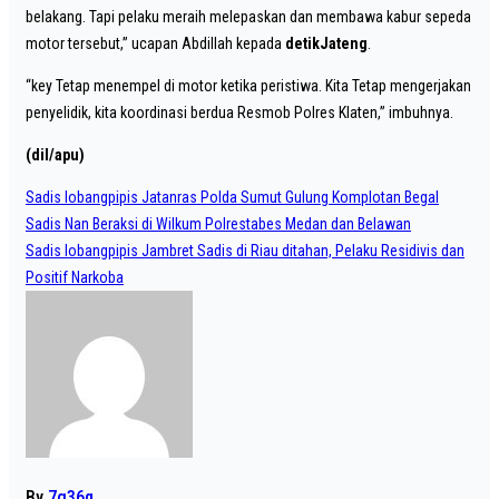
belakang. Tapi pelaku meraih melepaskan dan membawa kabur sepeda
motor tersebut,” ucapan Abdillah kepada
detikJateng
.
“key Tetap menempel di motor ketika peristiwa. Kita Tetap mengerjakan
penyelidik, kita koordinasi berdua Resmob Polres Klaten,” imbuhnya.
(dil/apu)
Post
Sadis lobangpipis Jatanras Polda Sumut Gulung Komplotan Begal
navigation
Sadis Nan Beraksi di Wilkum Polrestabes Medan dan Belawan
Sadis lobangpipis Jambret Sadis di Riau ditahan, Pelaku Residivis dan
Positif Narkoba
By
7g36q