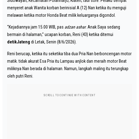
Sidowayah, Kecamatan Polanharjo, Klaten, tadi sore. Pelaku sempat
menyeret anak Wanita korban berinisial A (12) Nan ketika itu menguji
melawan ketika motor Honda Beat milik keluarganya digondol.
“Kejadiannya jam 15.00 WIB, pas
adzan ashar
. Anak Saya sedang
bermain di halaman,” ucapan korban, Reni (43) ketika ditemui
detikJateng
di Letak, Senin (8/6/2026).
Reni berucap, ketika itu seketika tiba dua Pria Nan berboncengan motor
matik. tidak akurat Esa Pria itu Lampau anjlok dan meraih motor Beat
miliknya Nan berada di halaman. Namun, langkah maling itu terungkap
oleh putri Reni.
SCROLL TO CONTINUE WITH CONTENT