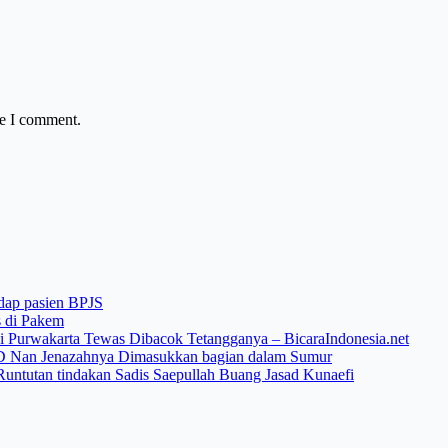
me I comment.
adap pasien BPJS
s di Pakem
di Purwakarta Tewas Dibacok Tetangganya – BicaraIndonesia.net
SD Nan Jenazahnya Dimasukkan bagian dalam Sumur
 Runtutan tindakan Sadis Saepullah Buang Jasad Kunaefi