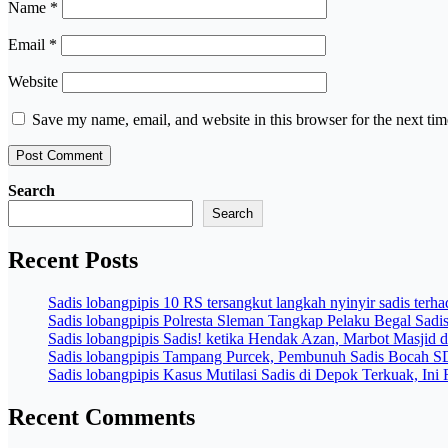
Name
*
Email
*
Website
Save my name, email, and website in this browser for the next ti
Search
Search
Recent Posts
Sadis lobangpipis 10 RS tersangkut langkah nyinyir sadis terh
Sadis lobangpipis Polresta Sleman Tangkap Pelaku Begal Sadi
Sadis lobangpipis Sadis! ketika Hendak Azan, Marbot Masjid 
Sadis lobangpipis Tampang Purcek, Pembunuh Sadis Bocah 
Sadis lobangpipis Kasus Mutilasi Sadis di Depok Terkuak, Ini
Recent Comments