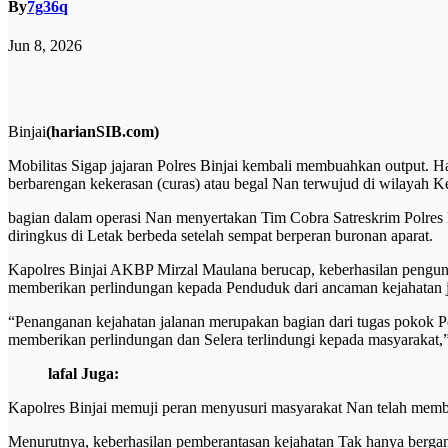
By
7g36q
Jun 8, 2026
Binjai
(harianSIB.com)
Mobilitas Sigap jajaran Polres Binjai kembali membuahkan output. H
berbarengan kekerasan (curas) atau begal Nan terwujud di wilayah 
bagian dalam operasi Nan menyertakan Tim Cobra Satreskrim Polres Bi
diringkus di Letak berbeda setelah sempat berperan buronan aparat.
Kapolres Binjai AKBP Mirzal Maulana berucap, keberhasilan pengun
memberikan perlindungan kepada Penduduk dari ancaman kejahatan j
“Penanganan kejahatan jalanan merupakan bagian dari tugas pokok P
memberikan perlindungan dan Selera terlindungi kepada masyarakat,
lafal Juga:
Kapolres Binjai memuji peran menyusuri masyarakat Nan telah membe
Menurutnya, keberhasilan pemberantasan kejahatan Tak hanya bergant