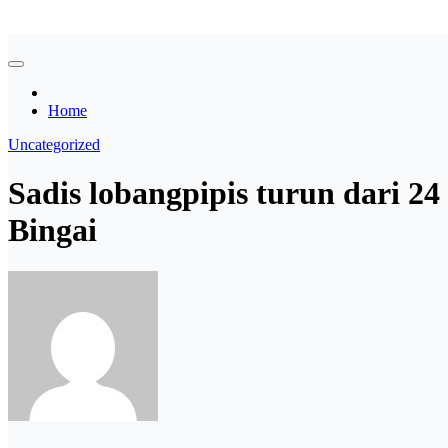
Skip
Asian payudara besar no sensor langsung birahi
to
content
Home
Uncategorized
Sadis lobangpipis turun dari 24
Bingai