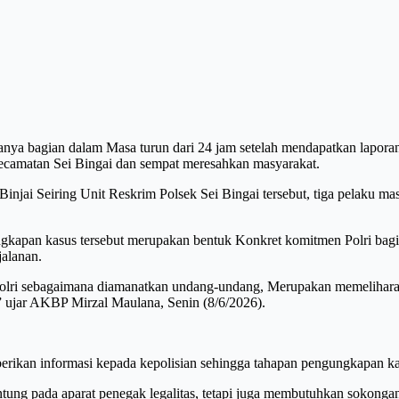
anya bagian dalam Masa turun dari 24 jam setelah mendapatkan laporan 
Kecamatan Sei Bingai dan sempat meresahkan masyarakat.
njai Seiring Unit Reskrim Polsek Sei Bingai tersebut, tiga pelaku mas
gkapan kasus tersebut merupakan bentuk Konkret komitmen Polri bagi
alanan.
olri sebagaimana diamanatkan undang-undang, Merupakan memelihara k
” ujar AKBP Mirzal Maulana, Senin (8/6/2026).
rikan informasi kepada kepolisian sehingga tahapan pengungkapan kas
ung pada aparat penegak legalitas, tetapi juga membutuhkan sokongan 