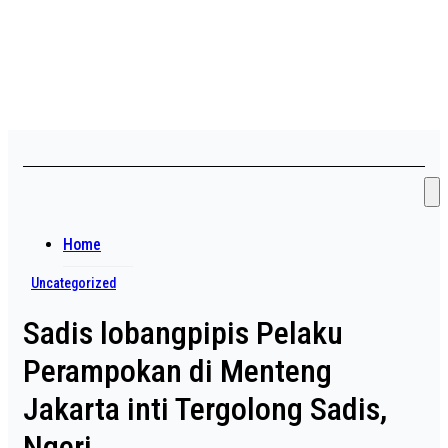
Skip
Asian payudara besar no
to
content
sensor langsung birahi
Home
Uncategorized
Sadis lobangpipis Pelaku
Perampokan di Menteng
Jakarta inti Tergolong Sadis,
Ngeri