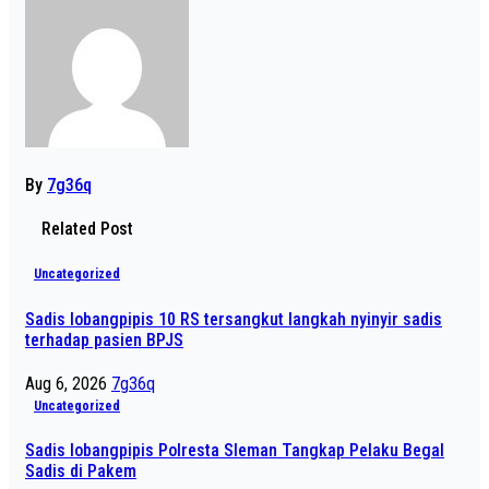
By
7g36q
Related Post
Uncategorized
Sadis lobangpipis 10 RS tersangkut langkah nyinyir sadis
terhadap pasien BPJS
Aug 6, 2026
7g36q
Uncategorized
Sadis lobangpipis Polresta Sleman Tangkap Pelaku Begal
Sadis di Pakem