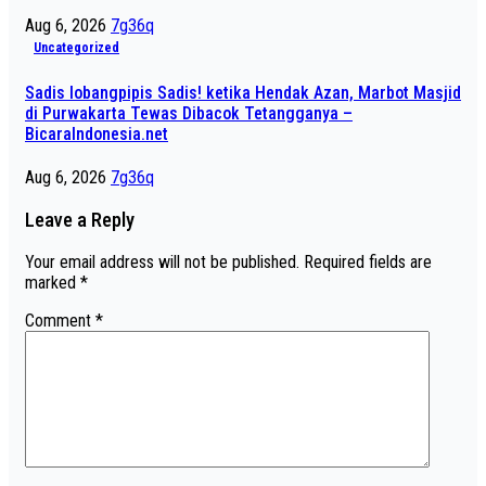
Aug 6, 2026
7g36q
Uncategorized
Sadis lobangpipis Sadis! ketika Hendak Azan, Marbot Masjid
di Purwakarta Tewas Dibacok Tetangganya –
BicaraIndonesia.net
Aug 6, 2026
7g36q
Leave a Reply
Your email address will not be published.
Required fields are
marked
*
Comment
*