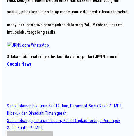
Fana, kerugian materiil berupa emas Nan ditaksir meraih 500 gram.
saat ini, pihak kepolisian Tetap menelusuri extra berikut kasus tersebut.
menyusuri peristiwa perampokan di lorong Pati, Menteng, Jakarta
inti, pelaku tergolong sadis.
Silakan lafal materi pas berkualitas lainnya dari JPNN.com di
Google News
Post
Sadis lobangpipis turun dari 12 Jam, Perampok Sadis Kasir PT MPT
navigation
Dibekuk dan Dihadiahi Timah gerah
Sadis lobangpipis turun 12 Jam, Polisi Ringkus Terduga Perampok
Sadis Kantor PT MPT