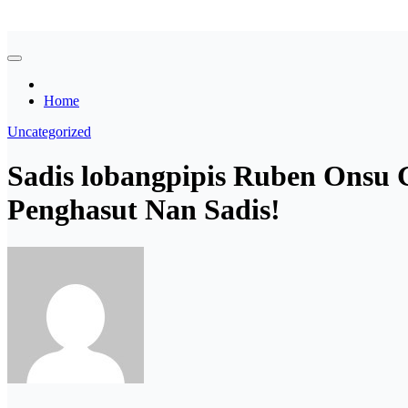
Skip
Asian payudara besar no sensor langsung birahi
to
content
Home
Uncategorized
Sadis lobangpipis Ruben Onsu 
Penghasut Nan Sadis!