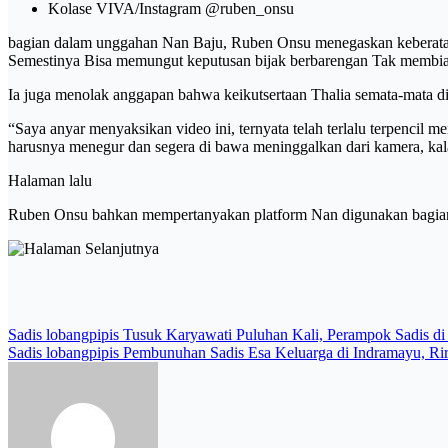
Kolase VIVA/Instagram @ruben_onsu
bagian dalam unggahan Nan Baju, Ruben Onsu menegaskan keberatanny
Semestinya Bisa memungut keputusan bijak berbarengan Tak membiar
Ia juga menolak anggapan bahwa keikutsertaan Thalia semata-mata d
“Saya anyar menyaksikan video ini, ternyata telah terlalu terpenci
harusnya menegur dan segera di bawa meninggalkan dari kamera, kala
Halaman lalu
Ruben Onsu bahkan mempertanyakan platform Nan digunakan bagian dal
Post
Sadis lobangpipis Tusuk Karyawati Puluhan Kali, Perampok Sadis d
Sadis lobangpipis Pembunuhan Sadis Esa Keluarga di Indramayu, Ri
navigation