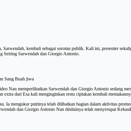
a, Sarwendah, kembali sebagai sorotan publik. Kali ini, presenter sek
ling Seiring Sarwendah dan Giorgio Antonio.
an Sang Buah jiwa
ideo Nan memperlihatkan Sarwendah dan Giorgio Antonio sedang mempr
dan extra dari Esa kali menginginkan restu ciptakan kembali memakanny
u. Ia mengukur putrinya telah dilibatkan bagian dalam aktivitas prom
Sarwendah dan Giorgio Antonio Nan dinilainya telah menyerupai Kekasi