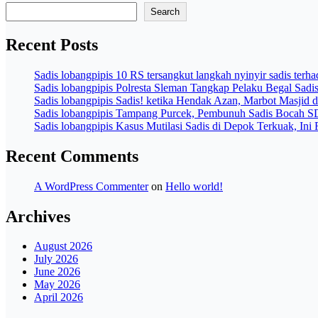
Search
Recent Posts
Sadis lobangpipis 10 RS tersangkut langkah nyinyir sadis terh
Sadis lobangpipis Polresta Sleman Tangkap Pelaku Begal Sadi
Sadis lobangpipis Sadis! ketika Hendak Azan, Marbot Masjid 
Sadis lobangpipis Tampang Purcek, Pembunuh Sadis Bocah 
Sadis lobangpipis Kasus Mutilasi Sadis di Depok Terkuak, Ini
Recent Comments
A WordPress Commenter
on
Hello world!
Archives
August 2026
July 2026
June 2026
May 2026
April 2026