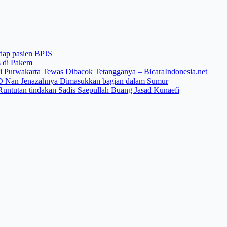
adap pasien BPJS
s di Pakem
di Purwakarta Tewas Dibacok Tetangganya – BicaraIndonesia.net
SD Nan Jenazahnya Dimasukkan bagian dalam Sumur
 Runtutan tindakan Sadis Saepullah Buang Jasad Kunaefi