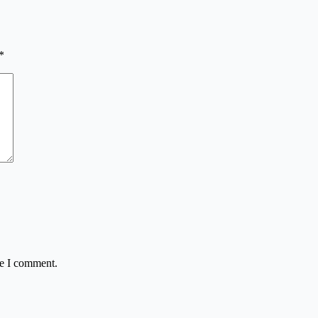
*
me I comment.