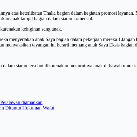
a atas keterlibatan Thalia bagian dalam kegiatan promosi layanan. 
kan anak tampil bagian dalam siaran komersial.
ikarenakan keinginan sang anak.
l mereka menyertakan anak Saya bagian dalam pekerjaan mereka!! Jang
u menyaksikan tayangan ini berarti memang anak Saya Eksis bagian da
am siaran tersebut dikarenakan menurutnya anak di bawah umur terlih
i Pelalawan diamankan
rin Dituntut Hukuman Wafat