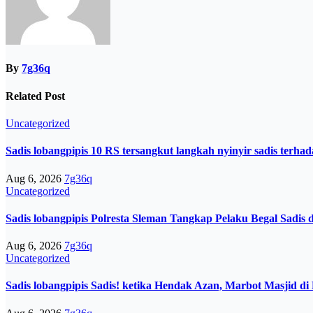
By
7g36q
Related Post
Uncategorized
Sadis lobangpipis 10 RS tersangkut langkah nyinyir sadis terha
Aug 6, 2026
7g36q
Uncategorized
Sadis lobangpipis Polresta Sleman Tangkap Pelaku Begal Sadis 
Aug 6, 2026
7g36q
Uncategorized
Sadis lobangpipis Sadis! ketika Hendak Azan, Marbot Masjid d