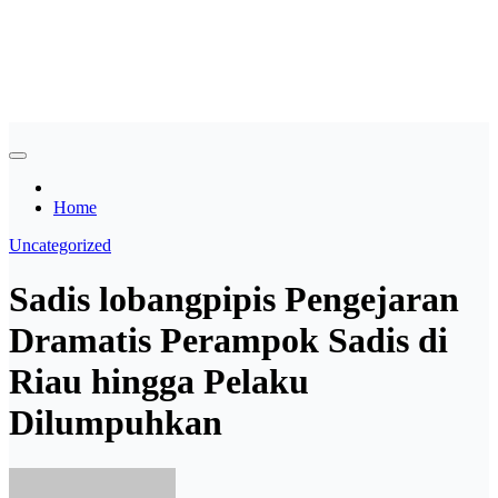
Skip
Asian payudara besar no
to
content
sensor langsung birahi
Home
Uncategorized
Sadis lobangpipis Pengejaran
Dramatis Perampok Sadis di
Riau hingga Pelaku
Dilumpuhkan