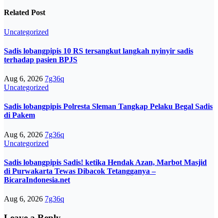
Related Post
Uncategorized
Sadis lobangpipis 10 RS tersangkut langkah nyinyir sadis
terhadap pasien BPJS
Aug 6, 2026
7g36q
Uncategorized
Sadis lobangpipis Polresta Sleman Tangkap Pelaku Begal Sadis
di Pakem
Aug 6, 2026
7g36q
Uncategorized
Sadis lobangpipis Sadis! ketika Hendak Azan, Marbot Masjid
di Purwakarta Tewas Dibacok Tetangganya –
BicaraIndonesia.net
Aug 6, 2026
7g36q
Leave a Reply