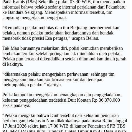
Pada Kamis (18/6) Sekeliling pukul 03.30 WIB, tim mendapatkan
informasi bahwa pelaku sedang internal perjalanan dari Pekanbaru
ke Bandara Seikijang. Mendapatkan informasi tersebut, tim
langsung mengerjakan pengejaran.
“Kemudian pelaku melintas dan tim Berjuang memberhentikan
pelaku, namun pelaku melajukan kendaraannya dan hendak
menabrak tidak presisi Esa petugas,” ucapan Beliau.
Tak Mau buruannya melarikan diri, polisi kemudian memberikan
tembakan terukur setelah peringatan tak diindahkan oleh pelaku.
Pelaku pun tercapai dikendalikan setelah dilumpuhkan timah gerah
di kakinya.
“dikarenakan pelaku mengerjakan perlawanan, sehingga tim
mengerjakan tindakan konfirmasi terukur dan tercapai
melumpuhkan pelaku,” ujarnya.
Polisi kemudian mengerjakan penangkapan dan penggeladahan.
keluaran penggeledahan terdeteksi Duit Kontan Rp 36.370.000
Eksis padanya.
“Pelaku mengaku bahwa Duit tersebut dari keluaran pencurian
berbarengan kekerasan Nan dilakukannya pada masa Rabu tanggal
17 Juni 2026 sekira jam 17.00 WIB di kantor Pencairan SPB TBS
PT. MPT (Malika Putri Tunggal) Lintas Timur Km 43 Desa Kiyap