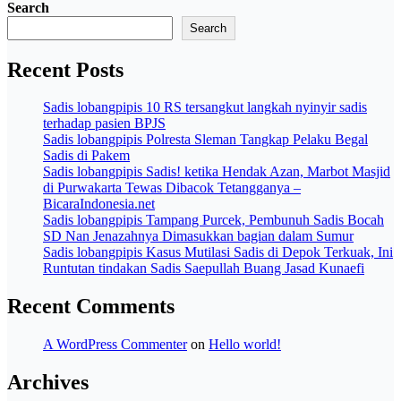
Search
Search
Recent Posts
Sadis lobangpipis 10 RS tersangkut langkah nyinyir sadis
terhadap pasien BPJS
Sadis lobangpipis Polresta Sleman Tangkap Pelaku Begal
Sadis di Pakem
Sadis lobangpipis Sadis! ketika Hendak Azan, Marbot Masjid
di Purwakarta Tewas Dibacok Tetangganya –
BicaraIndonesia.net
Sadis lobangpipis Tampang Purcek, Pembunuh Sadis Bocah
SD Nan Jenazahnya Dimasukkan bagian dalam Sumur
Sadis lobangpipis Kasus Mutilasi Sadis di Depok Terkuak, Ini
Runtutan tindakan Sadis Saepullah Buang Jasad Kunaefi
Recent Comments
A WordPress Commenter
on
Hello world!
Archives