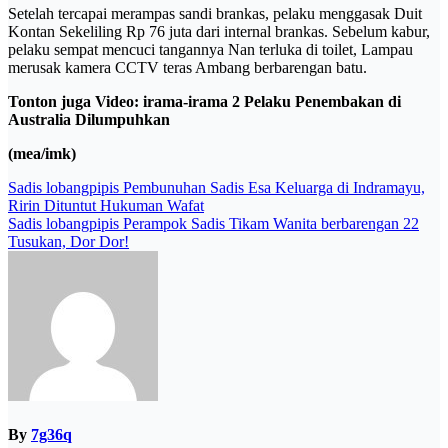
Setelah tercapai merampas sandi brankas, pelaku menggasak Duit
Kontan Sekeliling Rp 76 juta dari internal brankas. Sebelum kabur,
pelaku sempat mencuci tangannya Nan terluka di toilet, Lampau
merusak kamera CCTV teras Ambang berbarengan batu.
Tonton juga Video: irama-irama 2 Pelaku Penembakan di
Australia Dilumpuhkan
(mea/imk)
Post
Sadis lobangpipis Pembunuhan Sadis Esa Keluarga di Indramayu,
Ririn Dituntut Hukuman Wafat
navigation
Sadis lobangpipis Perampok Sadis Tikam Wanita berbarengan 22
Tusukan, Dor Dor!
By
7g36q