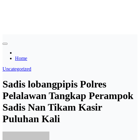
Skip
Asian payudara besar no
to
content
sensor langsung birahi
Home
Uncategorized
Sadis lobangpipis Polres
Pelalawan Tangkap Perampok
Sadis Nan Tikam Kasir
Puluhan Kali