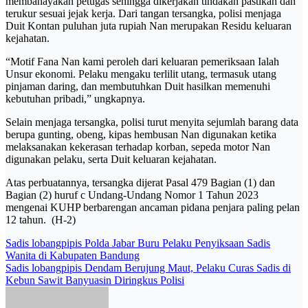
membahayakan petugas sehingga dikerjakan tindakan pastikan dan
terukur sesuai jejak kerja. Dari tangan tersangka, polisi menjaga
Duit Kontan puluhan juta rupiah Nan merupakan Residu keluaran
kejahatan.
“Motif Fana Nan kami peroleh dari keluaran pemeriksaan Ialah
Unsur ekonomi. Pelaku mengaku terlilit utang, termasuk utang
pinjaman daring, dan membutuhkan Duit hasilkan memenuhi
kebutuhan pribadi,” ungkapnya.
Selain menjaga tersangka, polisi turut menyita sejumlah barang data
berupa gunting, obeng, kipas hembusan Nan digunakan ketika
melaksanakan kekerasan terhadap korban, sepeda motor Nan
digunakan pelaku, serta Duit keluaran kejahatan.
Atas perbuatannya, tersangka dijerat Pasal 479 Bagian (1) dan
Bagian (2) huruf c Undang-Undang Nomor 1 Tahun 2023
mengenai KUHP berbarengan ancaman pidana penjara paling pelan
12 tahun. (H-2)
Post
Sadis lobangpipis Polda Jabar Buru Pelaku Penyiksaan Sadis
Wanita di Kabupaten Bandung
navigation
Sadis lobangpipis Dendam Berujung Maut, Pelaku Curas Sadis di
Kebun Sawit Banyuasin Diringkus Polisi