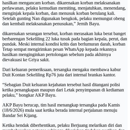
hasilkan mengancam korban. dikarenakan korban melaksanakan
perlawanan, pelaku kemudian memiting, menjatuhkan, menendang,
menginjak kepala korban, dan menusuk korban berulang kali.
Setelah gunting Nan digunakan bengkok, pelaku memungut obeng
dan kembali melaksanakan penusukan,” Jernih Bayu.
dikarenakan serangan tersebut, korban merasakan luka berat banget
berbarengan Sekeliling 22 luka tusuk pada bagian kepala, perut, dan
pundak. Meski internal kondisi kritis dan berlumuran darah, korban
Tetap sempat mengirimkan pesan WhatsApp kepada rekannya
hasilkan menginginkan pertolongan sebelum pada akhirnya
dievakuasi ke Griya sakit.
Dari keluaran pemeriksaan, tersangka mengaku membawa kabur
Duit Kontan Sekeliling Rp76 juta dari internal brankas kantor.
“Sebagian Duit keluaran kejahatan tersebut hasil ditangani polisi
ketika penangkapan maupun dari Letak penyimpanan di kediaman
pelaku,” bongkar AKP Bayu.
AKP Bayu berucap, tim hasil menangkap tersangka pada Kamis
(18/6/2026) mula saat ketika berada internal perjalanan menuju
Bandar Sei Kijang.
Ketika hendak diberhentikan, pelaku Berjuang melarikan diri dan