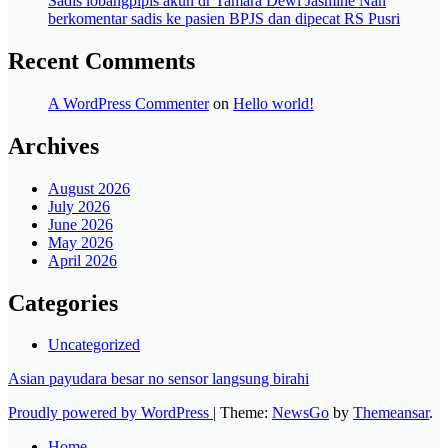
Sadis lobangpipis akun dr Tamara Dewi Jasmine Nan
berkomentar sadis ke pasien BPJS dan dipecat RS Pusri
Recent Comments
A WordPress Commenter
on
Hello world!
Archives
August 2026
July 2026
June 2026
May 2026
April 2026
Categories
Uncategorized
Asian payudara besar no sensor langsung birahi
Proudly powered by WordPress
|
Theme:
NewsGo
by
Themeansar
.
Home