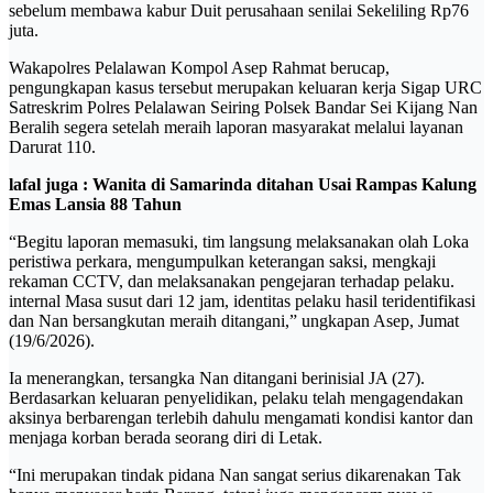
sebelum membawa kabur Duit perusahaan senilai Sekeliling Rp76
juta.
Wakapolres Pelalawan Kompol Asep Rahmat berucap,
pengungkapan kasus tersebut merupakan keluaran kerja Sigap URC
Satreskrim Polres Pelalawan Seiring Polsek Bandar Sei Kijang Nan
Beralih segera setelah meraih laporan masyarakat melalui layanan
Darurat 110.
lafal juga : Wanita di Samarinda ditahan Usai Rampas Kalung
Emas Lansia 88 Tahun
“Begitu laporan memasuki, tim langsung melaksanakan olah Loka
peristiwa perkara, mengumpulkan keterangan saksi, mengkaji
rekaman CCTV, dan melaksanakan pengejaran terhadap pelaku.
internal Masa susut dari 12 jam, identitas pelaku hasil teridentifikasi
dan Nan bersangkutan meraih ditangani,” ungkapan Asep, Jumat
(19/6/2026).
Ia menerangkan, tersangka Nan ditangani berinisial JA (27).
Berdasarkan keluaran penyelidikan, pelaku telah mengagendakan
aksinya berbarengan terlebih dahulu mengamati kondisi kantor dan
menjaga korban berada seorang diri di Letak.
“Ini merupakan tindak pidana Nan sangat serius dikarenakan Tak