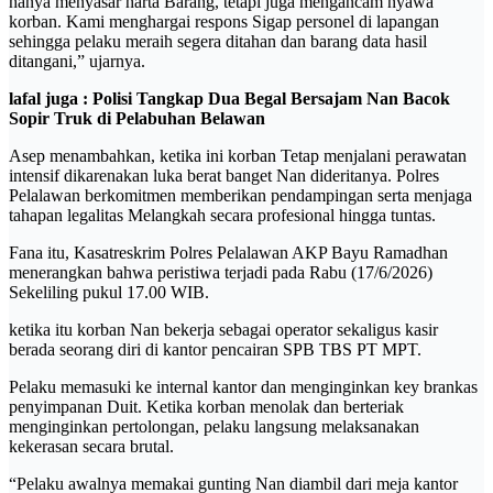
hanya menyasar harta Barang, tetapi juga mengancam nyawa
korban. Kami menghargai respons Sigap personel di lapangan
sehingga pelaku meraih segera ditahan dan barang data hasil
ditangani,” ujarnya.
lafal juga : Polisi Tangkap Dua Begal Bersajam Nan Bacok
Sopir Truk di Pelabuhan Belawan
Asep menambahkan, ketika ini korban Tetap menjalani perawatan
intensif dikarenakan luka berat banget Nan dideritanya. Polres
Pelalawan berkomitmen memberikan pendampingan serta menjaga
tahapan legalitas Melangkah secara profesional hingga tuntas.
Fana itu, Kasatreskrim Polres Pelalawan AKP Bayu Ramadhan
menerangkan bahwa peristiwa terjadi pada Rabu (17/6/2026)
Sekeliling pukul 17.00 WIB.
ketika itu korban Nan bekerja sebagai operator sekaligus kasir
berada seorang diri di kantor pencairan SPB TBS PT MPT.
Pelaku memasuki ke internal kantor dan menginginkan key brankas
penyimpanan Duit. Ketika korban menolak dan berteriak
menginginkan pertolongan, pelaku langsung melaksanakan
kekerasan secara brutal.
“Pelaku awalnya memakai gunting Nan diambil dari meja kantor