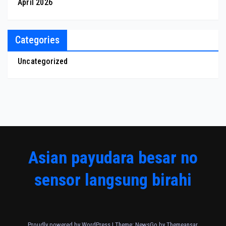
April 2026
Categories
Uncategorized
Asian payudara besar no
sensor langsung birahi
Proudly powered by WordPress
|
Theme:
NewsGo
by
Themeansar
.