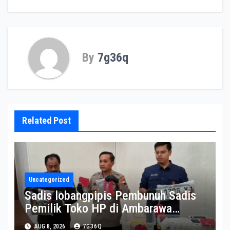
By
7g36q
Related Post
Uncategorized
Sadis lobangpipis Pembunuh Sadis
Pemilik Toko HP di Ambarawa
diamankan
AUG 8, 2026
7G36Q