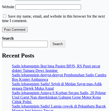
Website
Save my name, email, and website in this browser for the next
time I comment.
Search
Search
Recent Posts
Sadis lobangpipis Ikut hina Pasien BPJS, RS Pusri pecat
dokter Tamara Dewi Jasmine
Sadis lobangpipis denyut-denyut Pembunuhan Sadis Candra
Bos Konter Ambarawa
Sadis lobangpipis Sadis! Sejoli di Medan Sayat mas-Adik
gegara Diejek Muka Aspal
Sadis lobangpipis Aniaya 6 Korban Secara Sadis, 20 Pelajar
Usul Garut Nan diperkirakan Gabung Geng Motor Kena
Ciduk Polisi
Sadis lobangpipis Sadis! Lansia cowok di Pekanbaru Bacok
Mantan Istri hingga Tewas