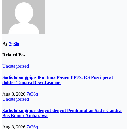
By
7g36q
Related Post
Uncategorized
Sadis lobangpipis Ikut hina Pasien BPJS, RS Pusri pecat
dokter Tamara Dewi Jasmine
Aug 8, 2026
7g36q
Uncategorized
Sadis lobangpipis denyut-denyut Pembunuhan Sadis Candra
Bos Konter Ambarawa
Aug 8, 2026
7g36q