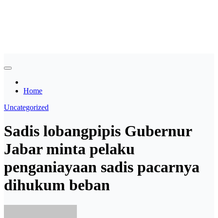
Skip
Asian payudara besar no
to
content
sensor langsung birahi
Home
Uncategorized
Sadis lobangpipis Gubernur
Jabar minta pelaku
penganiayaan sadis pacarnya
dihukum beban