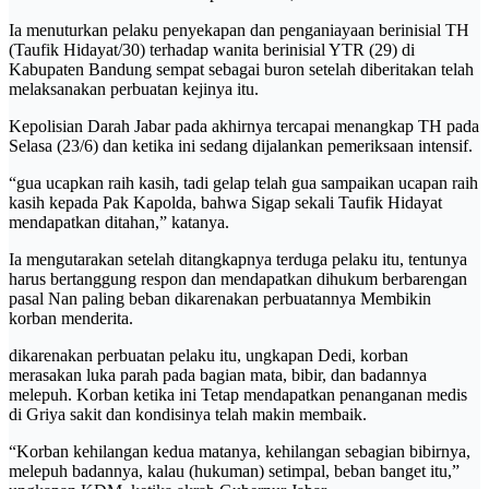
Ia menuturkan pelaku penyekapan dan penganiayaan berinisial TH
(Taufik Hidayat/30) terhadap wanita berinisial YTR (29) di
Kabupaten Bandung sempat sebagai buron setelah diberitakan telah
melaksanakan perbuatan kejinya itu.
Kepolisian Darah Jabar pada akhirnya tercapai menangkap TH pada
Selasa (23/6) dan ketika ini sedang dijalankan pemeriksaan intensif.
“gua ucapkan raih kasih, tadi gelap telah gua sampaikan ucapan raih
kasih kepada Pak Kapolda, bahwa Sigap sekali Taufik Hidayat
mendapatkan ditahan,” katanya.
Ia mengutarakan setelah ditangkapnya terduga pelaku itu, tentunya
harus bertanggung respon dan mendapatkan dihukum berbarengan
pasal Nan paling beban dikarenakan perbuatannya Membikin
korban menderita.
dikarenakan perbuatan pelaku itu, ungkapan Dedi, korban
merasakan luka parah pada bagian mata, bibir, dan badannya
melepuh. Korban ketika ini Tetap mendapatkan penanganan medis
di Griya sakit dan kondisinya telah makin membaik.
“Korban kehilangan kedua matanya, kehilangan sebagian bibirnya,
melepuh badannya, kalau (hukuman) setimpal, beban banget itu,”