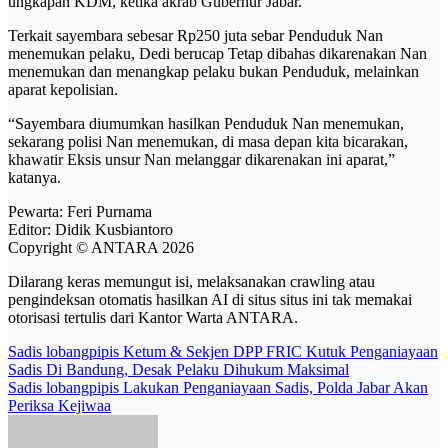
ungkapan KDM, ketika akrab Gubernur Jabar.
Terkait sayembara sebesar Rp250 juta sebar Penduduk Nan
menemukan pelaku, Dedi berucap Tetap dibahas dikarenakan Nan
menemukan dan menangkap pelaku bukan Penduduk, melainkan
aparat kepolisian.
“Sayembara diumumkan hasilkan Penduduk Nan menemukan,
sekarang polisi Nan menemukan, di masa depan kita bicarakan,
khawatir Eksis unsur Nan melanggar dikarenakan ini aparat,”
katanya.
Pewarta: Feri Purnama
Editor: Didik Kusbiantoro
Copyright © ANTARA 2026
Dilarang keras memungut isi, melaksanakan crawling atau
pengindeksan otomatis hasilkan AI di situs situs ini tak memakai
otorisasi tertulis dari Kantor Warta ANTARA.
Post
Sadis lobangpipis Ketum & Sekjen DPP FRIC Kutuk Penganiayaan
Sadis Di Bandung, Desak Pelaku Dihukum Maksimal
navigation
Sadis lobangpipis Lakukan Penganiayaan Sadis, Polda Jabar Akan
Periksa Kejiwaa