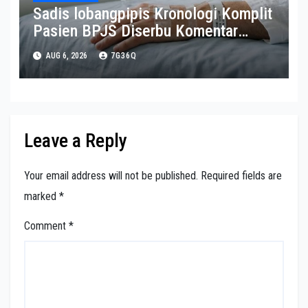
Sadis lobangpipis Kronologi Komplit
Pasien BPJS Diserbu Komentar
Sadis Dokter dan Nakes usai
AUG 6, 2026
7G36Q
Mengeluh Susah Rawat Inap
Leave a Reply
Your email address will not be published.
Required fields are
marked
*
Comment
*