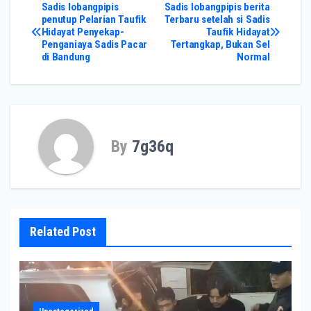
Post
Sadis lobangpipis
Sadis lobangpipis berita
penutup Pelarian Taufik
Terbaru setelah si Sadis
Hidayat Penyekap-
Taufik Hidayat
navigation
Penganiaya Sadis Pacar
Tertangkap, Bukan Sel
di Bandung
Normal
By
7g36q
Related Post