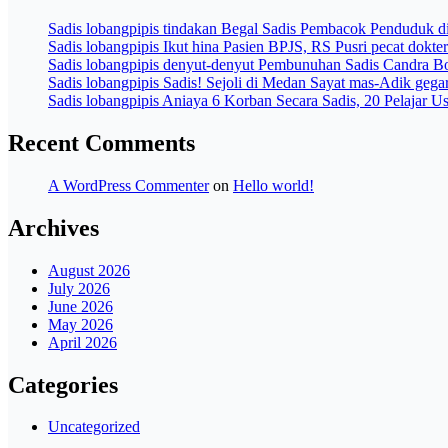
Sadis lobangpipis tindakan Begal Sadis Pembacok Penduduk di
Sadis lobangpipis Ikut hina Pasien BPJS, RS Pusri pecat dok
Sadis lobangpipis denyut-denyut Pembunuhan Sadis Candra 
Sadis lobangpipis Sadis! Sejoli di Medan Sayat mas-Adik geg
Sadis lobangpipis Aniaya 6 Korban Secara Sadis, 20 Pelajar
Recent Comments
A WordPress Commenter
on
Hello world!
Archives
August 2026
July 2026
June 2026
May 2026
April 2026
Categories
Uncategorized