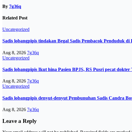
By
7g36q
Related Post
Uncategorized
Sadis lobangpipis tindakan Begal Sadis Pembacok Penduduk di 
Aug 8, 2026
7g36q
Uncategorized
Sadis lobangpipis Ikut hina Pasien BPJS, RS Pusri pecat dokt
Aug 8, 2026
7g36q
Uncategorized
Sadis lobangpipis denyut-denyut Pembunuhan Sadis Candra B
Aug 8, 2026
7g36q
Leave a Reply