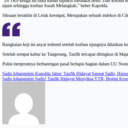
“Di TKP ketiga ini mata kanan dipukul memakai helm. Dan korban te
tajam sehingga korban Susah Melangkah,” beber Kapolda.
Siksaan berakhir di Letak keempat, Merupakan sebuah indekos di Cileu
Rangkaian keji ini anyar terhenti setelah korban ujungnya dilarikan 
Setelah sempat kabur ke Tangerang, Taufik tercapai diringkus di Maj
Polisi menjeratnya berbarengan pasal berlapis bagian dalam UU No
Post
Sadis lobangpipis Kapolda Jabar: Taufik Hidayat Sangat Sadis, Har
Sadis lobangpipis Sadis! Taufik Hidayat Menyiksa YTR, Begini Kro
navigation