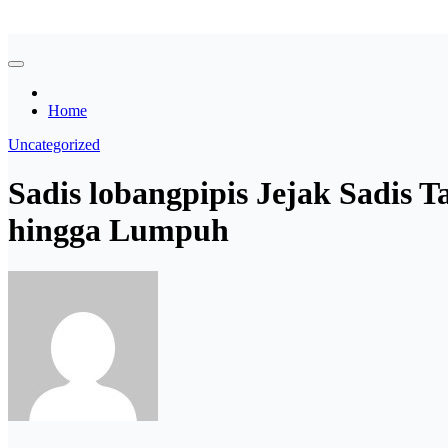
Skip
Asian payudara besar no sensor langsung birahi
to
content
Home
Uncategorized
Sadis lobangpipis Jejak Sadis T
hingga Lumpuh