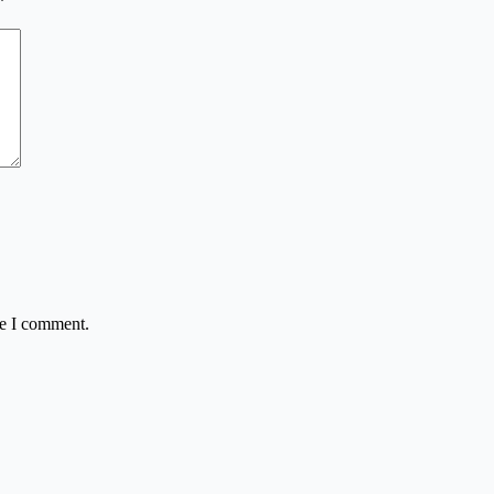
*
me I comment.