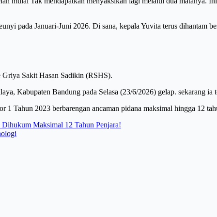
lah mulai Tak mendapatkan menyaksikan lagi melalui dua matanya. Ini 
nyi pada Januari-Juni 2026. Di sana, kepala Yuvita terus dihantam besi
ke Griya Sakit Hasan Sadikin (RSHS).
alaya, Kabupaten Bandung pada Selasa (23/6/2026) gelap. sekarang ia t
mor 1 Tahun 2023 berbarengan ancaman pidana maksimal hingga 12 tah
us Dihukum Maksimal 12 Tahun Penjara!
nologi