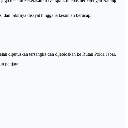
juga melalui kekerasan di Dengkul, ditebas berbarengan Barang
 dan bibirnya disayat hingga ia kesulitan berucap.
elah diputuskan tersangka dan dijebloskan ke Rutan Polda Jabar.
un penjara.