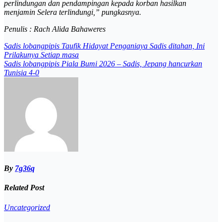
perlindungan dan pendampingan kepada korban hasilkan
menjamin Selera terlindungi,” pungkasnya.
Penulis : Rach Alida Bahaweres
Post
Sadis lobangpipis Taufik Hidayat Penganiaya Sadis ditahan, Ini
Prilakunya Setiap masa
navigation
Sadis lobangpipis Piala Bumi 2026 – Sadis, Jepang hancurkan
Tunisia 4-0
By
7g36q
Related Post
Uncategorized