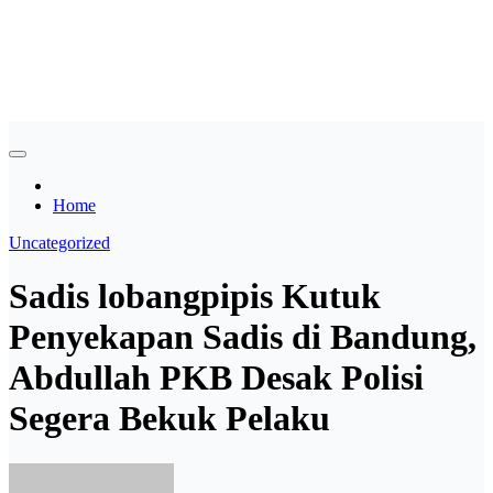
Skip
Asian payudara besar no
to
content
sensor langsung birahi
Home
Uncategorized
Sadis lobangpipis Kutuk
Penyekapan Sadis di Bandung,
Abdullah PKB Desak Polisi
Segera Bekuk Pelaku