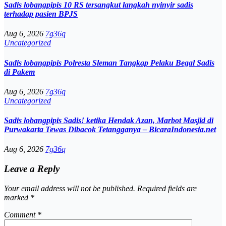
Sadis lobangpipis 10 RS tersangkut langkah nyinyir sadis
terhadap pasien BPJS
Aug 6, 2026
7g36q
Uncategorized
Sadis lobangpipis Polresta Sleman Tangkap Pelaku Begal Sadis
di Pakem
Aug 6, 2026
7g36q
Uncategorized
Sadis lobangpipis Sadis! ketika Hendak Azan, Marbot Masjid di
Purwakarta Tewas Dibacok Tetangganya – BicaraIndonesia.net
Aug 6, 2026
7g36q
Leave a Reply
Your email address will not be published.
Required fields are
marked
*
Comment
*