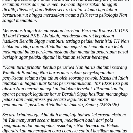
kecaman keras dari parlemen. Korban diperkirakan tangguh
diculik, diisolasi, dan disiksa secara brutal selama tiga tahun
berturut-turut hingga merasakan trauma fisik serta psikologis Nan
sangat mendalam.
Merespons tragedi kemanusiaan tersebut, Personil Komisi III DPR
RI dari Fraksi PKB, Abdullah, mendesak aparat kepolisian
hasilkan Beralih Sigap memburu terduga pelaku berinisial TH Nan
ketika ini Tetap buron. Abdullah menegaskan kejahatan ini telah
melampaui batas perikemanusiaan dan menuntut penerapan pasal
berlapis agar pelaku dijatuhi hukuman seberat-beratnya.
“Kami turut prihatin berdua peristiwa Nan harus dialami seorang
Wanita di Bandung Nan harus merasakan penyekapan dan
penyiksaan selama tiga tahun oleh seorang cowok. Kasus ini Ialah
tindakan di bagian luar batas perikemanusiaan. Tak Eksis Esa pun
alasan Nan meraih mengakui tindakan tersebut. dikarenakan itu,
aparat penegak legalitas harus Beralih Sigap hasilkan menangkap
pelaku dan memprosesnya secara legalitas tak memakai
penundaan,” pastikan Abdullah di Jakarta, Senin (22/6/2026).
Secara kriminologi, Abdullah mengkaji bahwa kekerasan ekstrem
ini Tak menyusuri secara instan, melainkan buah dari pola
penguasaan dan manipulasi psikologis Nan terencana. Pelaku
diperkirakan menerapkan cara coercive control hasilkan memutus