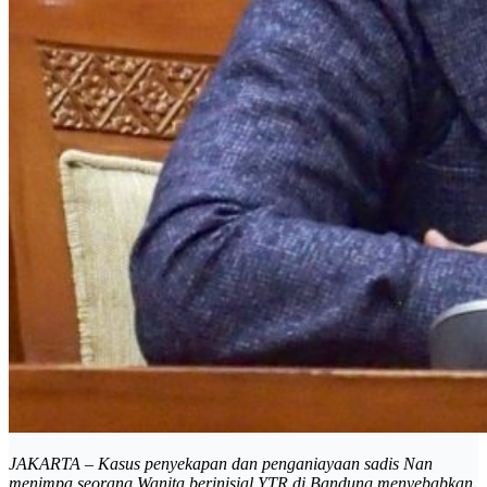
JAKARTA – Kasus penyekapan dan penganiayaan sadis Nan
menimpa seorang Wanita berinisial YTR di Bandung menyebabkan