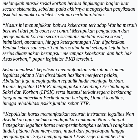
melangkah masuk sosial korban berdua lingkungan bagian luar
secara sistematis, sebelum pada akhirnya mengerjakan penyiksaan
fisik tak memakai terdeteksi selama bertahun-tahun.
“Kasus ini menunjukkan bahwa kekerasan terhadap Wanita meraih
berawal dari pola coercive control Merupakan penguasaan dan
pengendalian korban secara sistematis melalui isolasi sosial,
intimidasi, ancaman, hingga ketergantungan Nan dipaksakan.
Bentuk kekerasan seperti ini harus dipahami sebagai kejahatan
serius dikarenakan berangsur merampas kebebasan dan hak-hak
Asas korban,” papar legislator PKB tersebut.
Selain mendesak kepolisian memanfaatkan seluruh instrumen
legalitas pidana Nan disediakan hasilkan menjerat pelaku,
Abdullah juga menginginkan republik hadir menjaga korban.
Komisi legalitas DPR RI menginginkan Lembaga Perlindungan
Saksi dan Korban (LPSK) serta instansi terkait segera berkurang
tangan memberikan Perlindungan berlapis, Donasi legalitas,
hingga rehabilitasi psikis jumlah sebar YTR.
“Kepolisian harus memanfaatkan seluruh instrumen legalitas Nan
disediakan agar pelaku mendapatkan hukuman Nan setimpal.
Penegakan legalitas harus mempertimbangkan seluruh rangkaian
tindak pidana Nan menyusuri, mulai dari penyekapan hingga
penganiayaan. Saya menginginkan LPSK segera memberikan