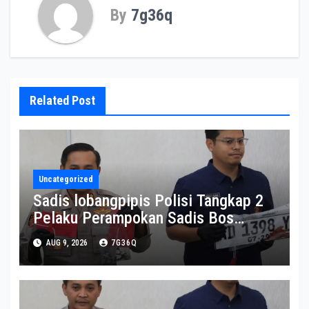
By
7g36q
Related Post
Uncategorized
Sadis lobangpipis Polisi Tangkap 2
Pelaku Perampokan Sadis Bos
Konter HP di Ambarawa
AUG 9, 2026
7G36Q