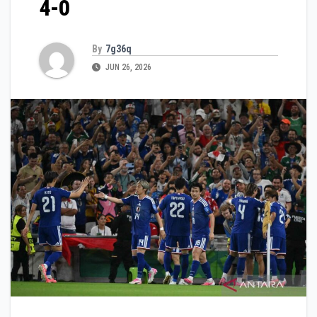
4-0
By
7g36q
JUN 26, 2026