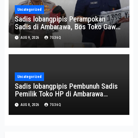
Uncategorized
Sadis lobangpipis Perampokan
Sadis di Ambarawa, Bos Toko Gawai
Tewas Dihantam Martil
AUG 9, 2026
7G36Q
Uncategorized
Sadis lobangpipis Pembunuh Sadis
Pemilik Toko HP di Ambarawa
diamankan
AUG 8, 2026
7G36Q