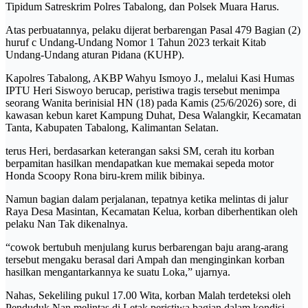
Tipidum Satreskrim Polres Tabalong, dan Polsek Muara Harus.
Atas perbuatannya, pelaku dijerat berbarengan Pasal 479 Bagian (2)
huruf c Undang-Undang Nomor 1 Tahun 2023 terkait Kitab
Undang-Undang aturan Pidana (KUHP).
Kapolres Tabalong, AKBP Wahyu Ismoyo J., melalui Kasi Humas
IPTU Heri Siswoyo berucap, peristiwa tragis tersebut menimpa
seorang Wanita berinisial HN (18) pada Kamis (25/6/2026) sore, di
kawasan kebun karet Kampung Duhat, Desa Walangkir, Kecamatan
Tanta, Kabupaten Tabalong, Kalimantan Selatan.
terus Heri, berdasarkan keterangan saksi SM, cerah itu korban
berpamitan hasilkan mendapatkan kue memakai sepeda motor
Honda Scoopy Rona biru-krem milik bibinya.
​Namun bagian dalam perjalanan, tepatnya ketika melintas di jalur
Raya Desa Masintan, Kecamatan Kelua, korban diberhentikan oleh
pelaku Nan Tak dikenalnya.
“cowok bertubuh menjulang kurus berbarengan baju arang-arang
tersebut mengaku berasal dari Ampah dan menginginkan korban
hasilkan mengantarkannya ke suatu Loka,” ujarnya.
​Nahas, Sekeliling pukul 17.00 Wita, korban Malah terdeteksi oleh
Penduduk Nan melintas di Letak peristiwa bagian dalam kondisi