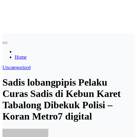
Skip
Asian payudara besar no
to
content
sensor langsung birahi
Home
Uncategorized
Sadis lobangpipis Pelaku
Curas Sadis di Kebun Karet
Tabalong Dibekuk Polisi –
Koran Metro7 digital