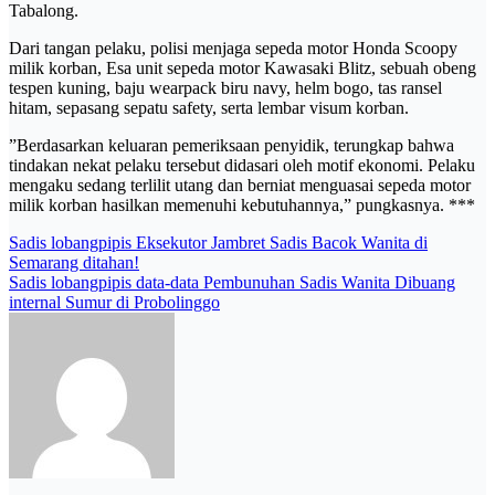
Tabalong.
Dari tangan pelaku, polisi menjaga sepeda motor Honda Scoopy
milik korban, Esa unit sepeda motor Kawasaki Blitz, sebuah obeng
tespen kuning, baju wearpack biru navy, helm bogo, tas ransel
hitam, sepasang sepatu safety, serta lembar visum korban.
​”Berdasarkan keluaran pemeriksaan penyidik, terungkap bahwa
tindakan nekat pelaku tersebut didasari oleh motif ekonomi. Pelaku
mengaku sedang terlilit utang dan berniat menguasai sepeda motor
milik korban hasilkan memenuhi kebutuhannya,” pungkasnya. ***
Post
Sadis lobangpipis Eksekutor Jambret Sadis Bacok Wanita di
Semarang ditahan!
navigation
Sadis lobangpipis data-data Pembunuhan Sadis Wanita Dibuang
internal Sumur di Probolinggo