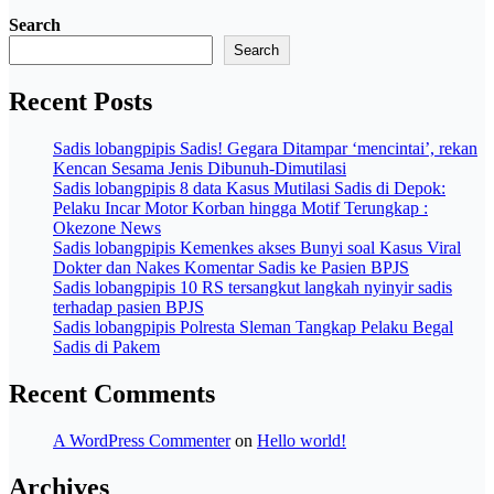
Search
Search
Recent Posts
Sadis lobangpipis Sadis! Gegara Ditampar ‘mencintai’, rekan
Kencan Sesama Jenis Dibunuh-Dimutilasi
Sadis lobangpipis 8 data Kasus Mutilasi Sadis di Depok:
Pelaku Incar Motor Korban hingga Motif Terungkap :
Okezone News
Sadis lobangpipis Kemenkes akses Bunyi soal Kasus Viral
Dokter dan Nakes Komentar Sadis ke Pasien BPJS
Sadis lobangpipis 10 RS tersangkut langkah nyinyir sadis
terhadap pasien BPJS
Sadis lobangpipis Polresta Sleman Tangkap Pelaku Begal
Sadis di Pakem
Recent Comments
A WordPress Commenter
on
Hello world!
Archives