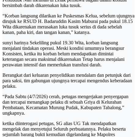
bersimbah darah dikarenakan luka tusuk.
“Korban langsung dilarikan ke Puskesmas Kelua, sebelum ujungnya
dirujuk ke RSUD H. Badaruddin Kasim Maburai pada pukul 18.15
Wita dikarenakan merasakan luka tusuk serius di dada sebelah
kanan, paha kiri, dan tangan kanan,” katanya.
​sunyi harinya Sekeliling pukul 19.30 Wita, korban langsung
menjalani tindakan operasi. Meski kondisi umumnya berangsur
Konsisten, ketika itu korban belum mendapatkan dimintai
keterangan secara maksimal dikarenakan Tetap harus menjalani
perawatan intensif dan memerlukan transfusi darah.
​Berangkat dari keluaran penyelidikan mendalam dan petunjuk dari
para saksi, tim gabungan ujungnya tercapai mengendus keberadaan
pelaku.
“Pada Sabtu (4/7/2026) cerah, petugas mengerjakan penyergapan
dan tercapai menangkap pelaku di sebuah Griya di Kelurahan
Pembataan, Kecamatan Murung Pudak, Kabupaten Tabalong,”
ungkapnya.
​ketika diinterogasi petugas, SG alias UG Tak mendapatkan
mengelak dan menyetujui Seluruh perbuatannya. Pelaku beserta
sejumlah barang bukti kemudian digelandang ke Mapolres