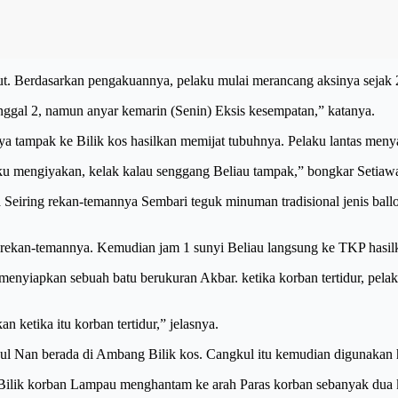
. Berdasarkan pengakuannya, pelaku mulai merancang aksinya sejak 2
 tanggal 2, namun anyar kemarin (Senin) Eksis kesempatan,” katanya.
ya tampak ke Bilik kos hasilkan memijat tubuhnya. Pelaku lantas men
ku mengiyakan, kelak kalau senggang Beliau tampak,” bongkar Setiaw
iring rekan-temannya Sembari teguk minuman tradisional jenis ballo.
an rekan-temannya. Kemudian jam 1 sunyi Beliau langsung ke TKP hasi
a menyiapkan sebuah batu berukuran Akbar. ketika korban tertidur, pe
 ketika itu korban tertidur,” jelasnya.
ul Nan berada di Ambang Bilik kos. Cangkul itu kemudian digunakan 
ilik korban Lampau menghantam ke arah Paras korban sebanyak dua ka