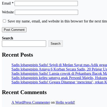
Email
*
Website
Save my name, email, and website in this browser for the next ti
Search
Search
Recent Posts
Sadis lobangpipis Sadis! Sejoli di Medan Sayat mas-Adik geg
Sadis lobangpipis Aniaya 6 Korban Secara Sadis, 20 Pelajar
Sadis lobangpipis Sadis! Lansia cowok di Pekanbaru Bacok Ma
Sadis lobangpipis keliru satunya anak Personil Majelis, Huku
Sadis lobangpipis Sadis! Gegara Ditampar ‘mencintai’, rekan
Recent Comments
A WordPress Commenter
on
Hello world!