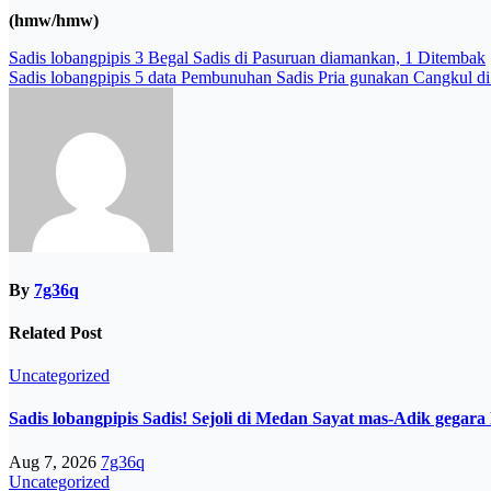
(hmw/hmw)
Post
Sadis lobangpipis 3 Begal Sadis di Pasuruan diamankan, 1 Ditembak
Sadis lobangpipis 5 data Pembunuhan Sadis Pria gunakan Cangkul d
navigation
By
7g36q
Related Post
Uncategorized
Sadis lobangpipis Sadis! Sejoli di Medan Sayat mas-Adik gegar
Aug 7, 2026
7g36q
Uncategorized