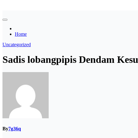
Skip
Asian payudara besar no sensor langsung birahi
to
content
Home
Uncategorized
Sadis lobangpipis Dendam Kesu
By
7g36q