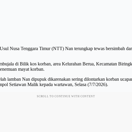
a Usul Nusa Tenggara Timur (NTT) Nan terungkap tewas bersimbah darah 
bujala di Bilik kos korban, area Kelurahan Berua, Kecamatan Biringka
h penemuan mayat korban.
telah lamban Nan dipupuk dikarenakan sering dilontarkan korban ucapa
pol Setiawan Malik kepada wartawan, Selasa (7/7/2026).
SCROLL TO CONTINUE WITH CONTENT