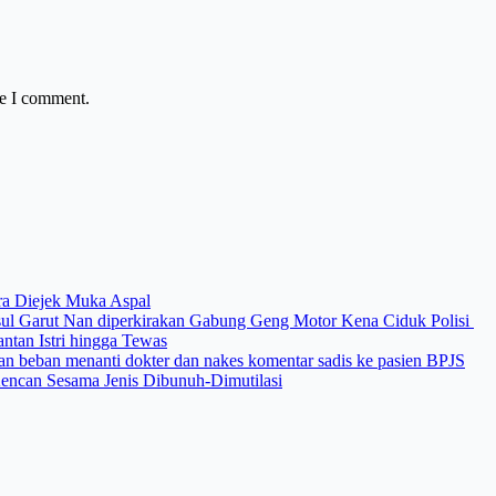
me I comment.
ara Diejek Muka Aspal
 Usul Garut Nan diperkirakan Gabung Geng Motor Kena Ciduk Polisi
ntan Istri hingga Tewas
man beban menanti dokter dan nakes komentar sadis ke pasien BPJS
 Kencan Sesama Jenis Dibunuh-Dimutilasi