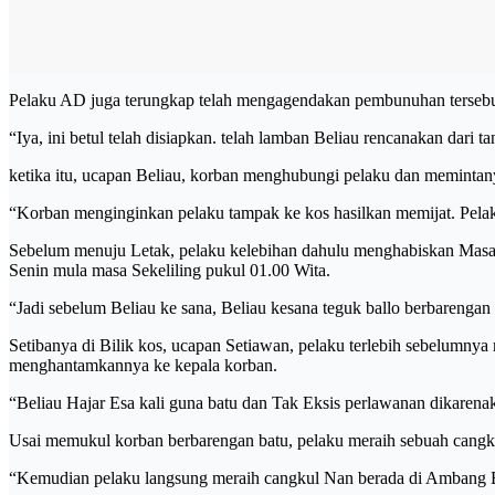
Pelaku AD juga terungkap telah mengagendakan pembunuhan tersebut
“Iya, ini betul telah disiapkan. telah lamban Beliau rencanakan dari
ketika itu, ucapan Beliau, korban menghubungi pelaku dan memintan
“Korban menginginkan pelaku tampak ke kos hasilkan memijat. Pela
Sebelum menuju Letak, pelaku kelebihan dahulu menghabiskan Masa Se
Senin mula masa Sekeliling pukul 01.00 Wita.
“Jadi sebelum Beliau ke sana, Beliau kesana teguk ballo berbareng
Setibanya di Bilik kos, ucapan Setiawan, pelaku terlebih sebelumny
menghantamkannya ke kepala korban.
“Beliau Hajar Esa kali guna batu dan Tak Eksis perlawanan dikarenakan
Usai memukul korban berbarengan batu, pelaku meraih sebuah cangk
“Kemudian pelaku langsung meraih cangkul Nan berada di Ambang B