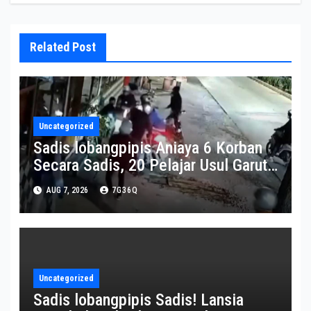
Related Post
Uncategorized
Sadis lobangpipis Aniaya 6 Korban
Secara Sadis, 20 Pelajar Usul Garut
Nan diperkirakan Gabung Geng
AUG 7, 2026
7G36Q
Motor Kena Ciduk Polisi
Uncategorized
Sadis lobangpipis Sadis! Lansia