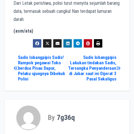
Dari Letak peristiwa, polisi turut menyita sejumlah barang
data, termasuk sebuah cangkul Nan terdapat lumuran
darah.
(asm/ata)
Post
Sadis lobangpipis Sadis!
Sadis lobangpipis
Rampok pegawai Toko
Lakukan tindakan Sadis,
berdua Pisau Dapur,
Tersangka Penyanderaan
navigation
Pelaku ujungnya Dibekuk
di Jabar saat ini Dijerat 3
Polisi
Pasal Sekaligus
By
7g36q