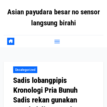
Skip
Asian payudara besar no sensor
to
content
langsung birahi
Uncategorized
Sadis lobangpipis
Kronologi Pria Bunuh
Sadis rekan gunakan