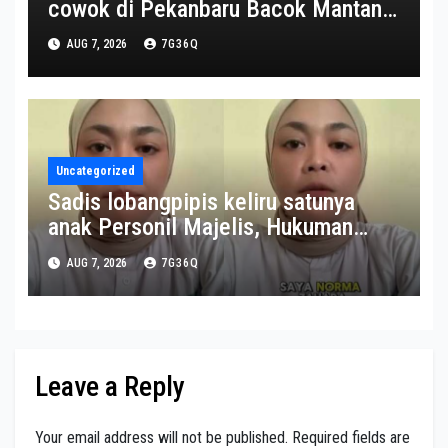
cowok di Pekanbaru Bacok Mantan
Istri hingga Tewas
AUG 7, 2026
7G36Q
Uncategorized
Sadis lobangpipis keliru satunya
anak Personil Majelis, Hukuman
beban menanti dokter dan nakes
AUG 7, 2026
7G36Q
komentar sadis ke pasien BPJS
Leave a Reply
Your email address will not be published.
Required fields are