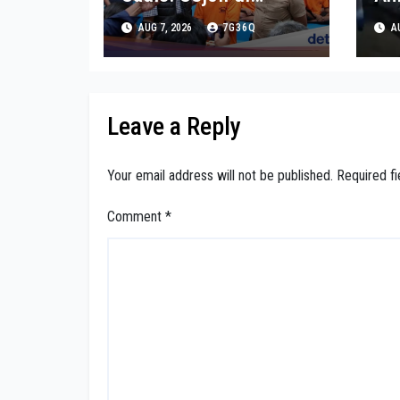
Medan Sayat mas-
Se
AUG 7, 2026
7G36Q
AU
Adik gegara Diejek
Pel
Muka Aspal
Na
Ga
Ke
Leave a Reply
Your email address will not be published.
Required f
Comment
*