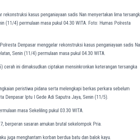
r rekonstruksi kasus penganiayaan sadis Nan menyertakan lima tersang
nin (11/4) permulaan masa pukul 04.30 WITA. Foto: Humas Polresta
Polresta Denpasar menggelar rekonstruksi kasus penganiayaan sadis N
latan, Senin (11/4) permulaan masa pukul 04.30 WITA.
5) cerah ini dimaksudkan ciptakan mensinkronkan keterangan tersangka
angkaian peristiwa pidana serta melengkapi berkas perkara sebelum
sta Denpasar Iptu I Gede Adi Saputra Jaya, Senin (11/5).
ermulaan masa Sekeliling pukul 03.30 WITA.
7, berperan sasaran amukan brutal sekelompok Pria.
aku juga menghantam korban berdua batu dan balok kayu.