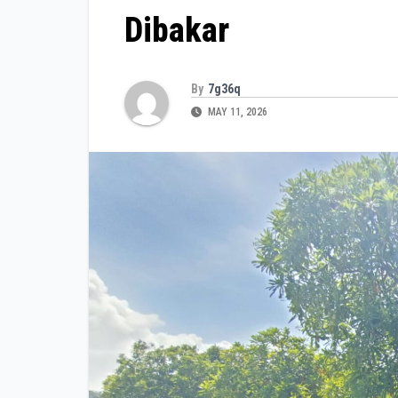
Dibakar
By
7g36q
MAY 11, 2026