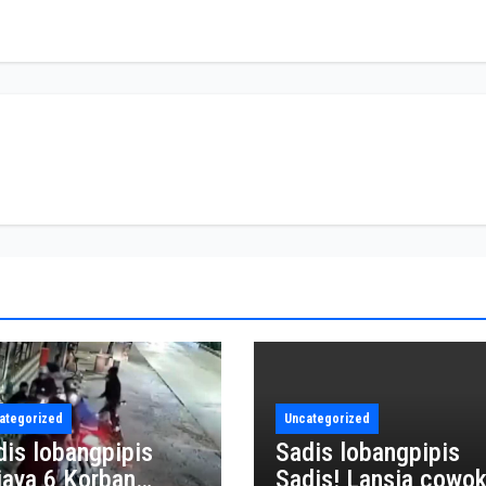
ategorized
Uncategorized
dis lobangpipis
Sadis lobangpipis
iaya 6 Korban
Sadis! Lansia cowo