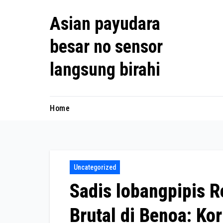
Skip
Asian payudara
to
content
besar no sensor
langsung birahi
Home
Uncategorized
Sadis lobangpipis 
Brutal di Benoa: Ko