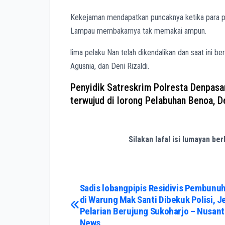
Kekejaman mendapatkan puncaknya ketika para pe
Lampau membakarnya tak memakai ampun.
lima pelaku Nan telah dikendalikan dan saat ini b
Agusnia, dan Deni Rizaldi.
Penyidik Satreskrim Polresta Denpasa
terwujud di lorong Pelabuhan Benoa, D
Silakan lafal isi lumayan be
Post
Sadis lobangpipis Residivis Pembunu
di Warung Mak Santi Dibekuk Polisi, J
navigation
Pelarian Berujung Sukoharjo – Nusant
News