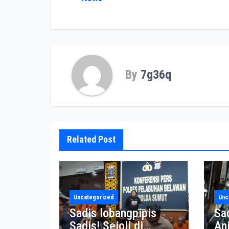
By
7g36q
Related Post
Uncategorized
Unc
Sadis lobangpipis
Sa
Sadis! Sejoli di
An