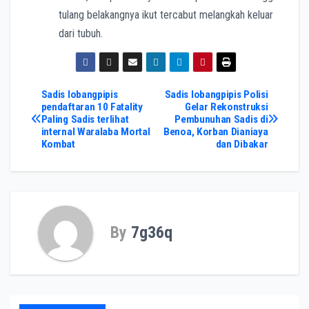
tulang belakangnya ikut tercabut melangkah keluar
dari tubuh.
Post
Sadis lobangpipis
Sadis lobangpipis Polisi
pendaftaran 10 Fatality
Gelar Rekonstruksi
Paling Sadis terlihat
Pembunuhan Sadis di
navigation
internal Waralaba Mortal
Benoa, Korban Dianiaya
Kombat
dan Dibakar
By
7g36q