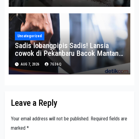
Motor Kena Ciduk Polisi
Uncategorized
Sadis lobangpipis Sadis! Lansia
cowok di Pekanbaru Bacok Mantan
Istri hingga Tewas
AUG 7, 2026
7G36Q
Leave a Reply
Your email address will not be published.
Required fields are
marked
*