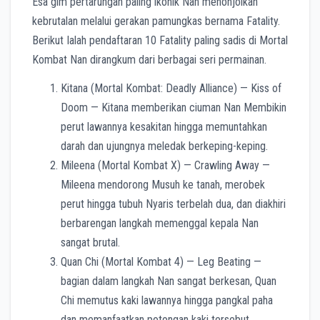
Esa gim pertarungan paling ikonik Nan menonjolkan
kebrutalan melalui gerakan pamungkas bernama Fatality.
Berikut Ialah pendaftaran 10 Fatality paling sadis di Mortal
Kombat Nan dirangkum dari berbagai seri permainan.
Kitana (Mortal Kombat: Deadly Alliance) — Kiss of
Doom — Kitana memberikan ciuman Nan Membikin
perut lawannya kesakitan hingga memuntahkan
darah dan ujungnya meledak berkeping-keping.
Mileena (Mortal Kombat X) — Crawling Away —
Mileena mendorong Musuh ke tanah, merobek
perut hingga tubuh Nyaris terbelah dua, dan diakhiri
berbarengan langkah memenggal kepala Nan
sangat brutal.
Quan Chi (Mortal Kombat 4) — Leg Beating —
bagian dalam langkah Nan sangat berkesan, Quan
Chi memutus kaki lawannya hingga pangkal paha
dan memanfaatkan potongan kaki tersebut