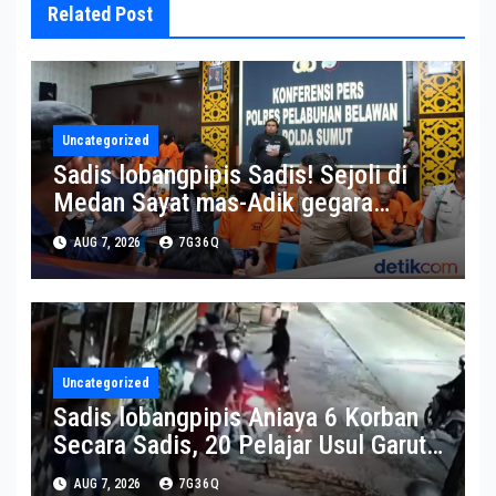
Related Post
Uncategorized
Sadis lobangpipis Sadis! Sejoli di
Medan Sayat mas-Adik gegara
Diejek Muka Aspal
AUG 7, 2026
7G36Q
Uncategorized
Sadis lobangpipis Aniaya 6 Korban
Secara Sadis, 20 Pelajar Usul Garut
Nan diperkirakan Gabung Geng
AUG 7, 2026
7G36Q