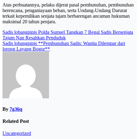
Atas perbuatannya, pelaku dijerat pasal pembunuhan, pembunuhan
berencana, penganiayaan beban, serta Undang-Undang Darurat
terkait kepemilikan senjata tajam berbarengan ancaman hukuman
maksimal 20 tahun penjara.
Post
Sadis lobangpipis Polda Sumsel Tangkap 7 Begal Sadis Bersenjata
Tajam Nan Resahkan Penduduk
navigation
Sadis lobangpipis **Pembunuhan Sadis: Wanita Dilempar dari
lorong Layang Bogor**
By
7g36q
Related Post
Uncategorized