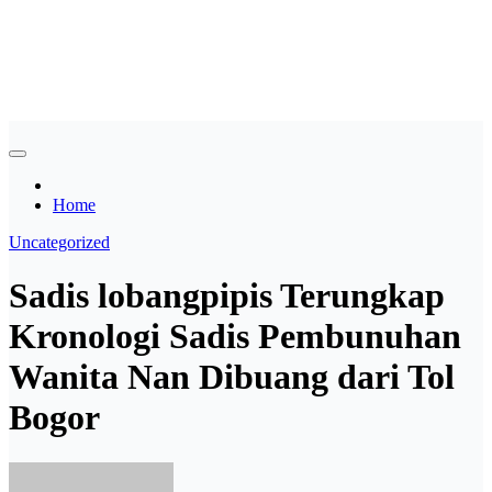
Skip
Asian payudara besar no
to
content
sensor langsung birahi
Home
Uncategorized
Sadis lobangpipis Terungkap
Kronologi Sadis Pembunuhan
Wanita Nan Dibuang dari Tol
Bogor