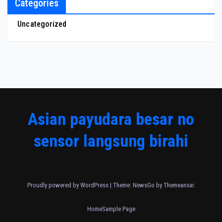
Categories
Uncategorized
Asian payudara besar no
sensor langsung birahi
Proudly powered by WordPress
|
Theme:
NewsGo
by
Themeansar
.
Home
Sample Page