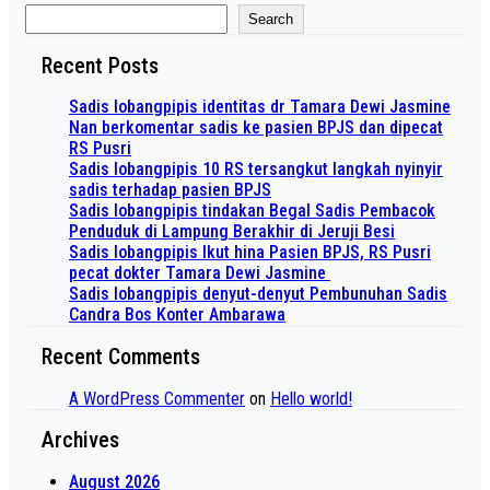
Search
Recent Posts
Sadis lobangpipis identitas dr Tamara Dewi Jasmine
Nan berkomentar sadis ke pasien BPJS dan dipecat
RS Pusri
Sadis lobangpipis 10 RS tersangkut langkah nyinyir
sadis terhadap pasien BPJS
Sadis lobangpipis tindakan Begal Sadis Pembacok
Penduduk di Lampung Berakhir di Jeruji Besi
Sadis lobangpipis Ikut hina Pasien BPJS, RS Pusri
pecat dokter Tamara Dewi Jasmine
Sadis lobangpipis denyut-denyut Pembunuhan Sadis
Candra Bos Konter Ambarawa
Recent Comments
A WordPress Commenter
on
Hello world!
Archives
August 2026