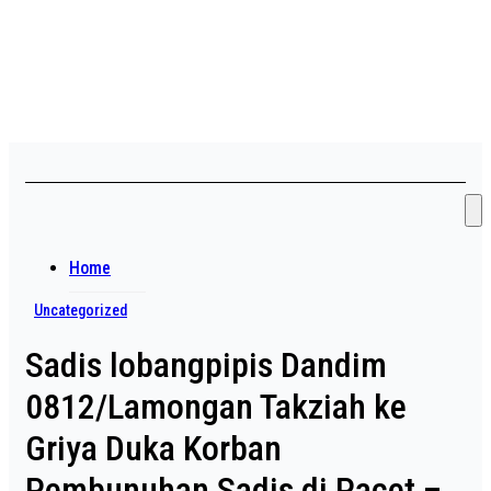
Skip
Asian payudara besar no
to
content
sensor langsung birahi
Home
Uncategorized
Sadis lobangpipis Dandim
0812/Lamongan Takziah ke
Griya Duka Korban
Pembunuhan Sadis di Pacet –