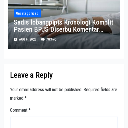
Uncategorized
Sadis lobangpipis Kronologi Komplit
Pasien BPJS Diserbu Komentar
Sadis Dokter dan Nakes usai
AUG 6, 2026
7G36Q
Mengeluh Susah Rawat Inap
Leave a Reply
Your email address will not be published.
Required fields are
marked
*
Comment
*