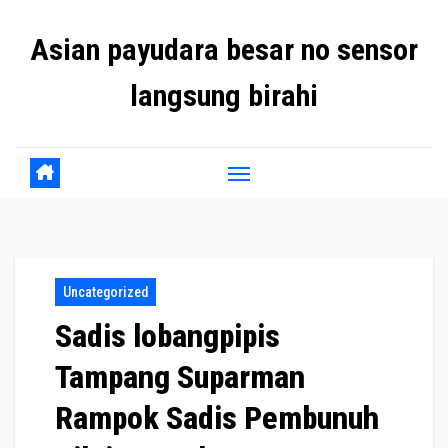
Skip
Asian payudara besar no sensor
to
content
langsung birahi
Uncategorized
Sadis lobangpipis
Tampang Suparman
Rampok Sadis Pembunuh