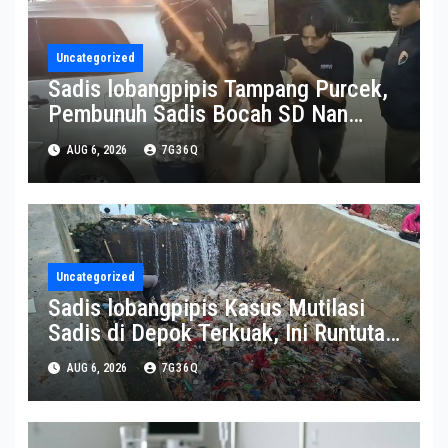
Uncategorized
Sadis lobangpipis Tampang Purcek,
Pembunuh Sadis Bocah SD Nan
Jenazahnya Dimasukkan bagian
AUG 6, 2026
7G36Q
dalam Sumur
Uncategorized
Sadis lobangpipis Kasus Mutilasi
Sadis di Depok Terkuak, Ini Runtutan
tindakan Sadis Saepullah Buang
AUG 6, 2026
7G36Q
Jasad Kunaefi