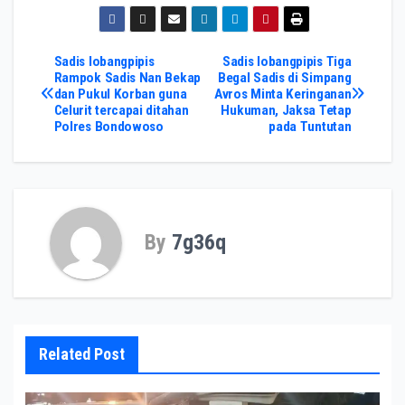
Post
Sadis lobangpipis
Sadis lobangpipis Tiga
Rampok Sadis Nan Bekap
Begal Sadis di Simpang
dan Pukul Korban guna
Avros Minta Keringanan
navigation
Celurit tercapai ditahan
Hukuman, Jaksa Tetap
Polres Bondowoso
pada Tuntutan
By
7g36q
Related Post