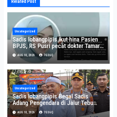
Related Post
Uncategorized
Sadis lobangpipis Ikut hina Pasien
BPJS, RS Pusri pecat dokter Tamara
Dewi Jasmine
AUG 10, 2026
7G36Q
Uncategorized
Sadis lobangpipis Begal Sadis
Adang Pengendara di Jalur Tebu
Subang, 1 Orang Tewas
AUG 10, 2026
7G36Q