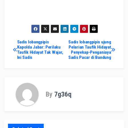
Post
Sadis lobangpipis
Sadis lobangpipis ujung
Kapolda Jabar: Perilaku
Pelarian Taufik Hidayat
Taufik Hidayat Tak Wajar,
Penyekap-Penganiaya
navigation
Ini Sadis
Sadis Pacar di Bandung
By
7g36q