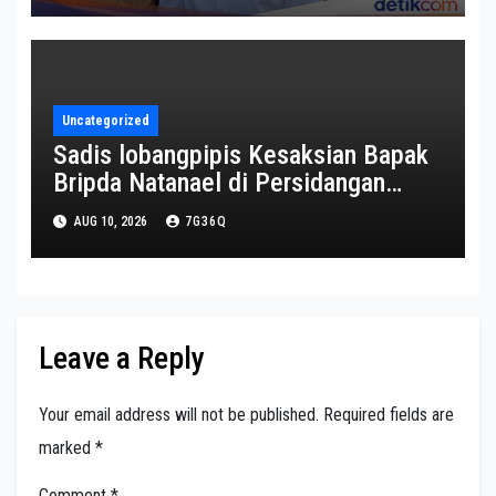
Uncategorized
Sadis lobangpipis Kesaksian Bapak
Bripda Natanael di Persidangan
singkap Pemerasan Hingga
AUG 10, 2026
7G36Q
Penganiayaan Sadis
Leave a Reply
Your email address will not be published.
Required fields are
marked
*
Comment
*