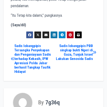
pendalaman.
“Itu Tetap kita dalami,” pungkasnya.
(Saya/dil)
Post
Sadis lobangpipis
Sadis lobangpipis PBB
Tersangka Penyekapan
singkap bukti Ngeri di
dan Penganiayaan Sadis
Gaza, Tunjuk Israel
navigation
terhadap Kekasih, IPW
Lakukan Genosida Sadis
Apresiasi Polda Jabar
berhasil Tangkap Taufik
Hidayat
By
7g36q