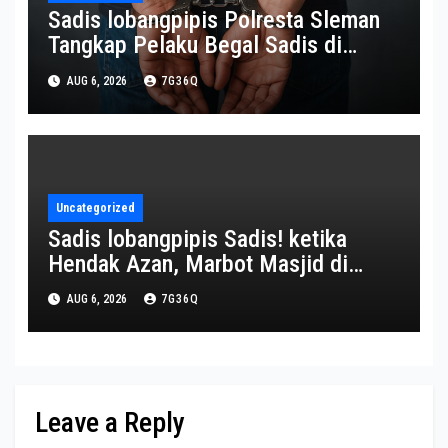
Sadis lobangpipis Polresta Sleman
Tangkap Pelaku Begal Sadis di
Pakem
AUG 6, 2026
7G36Q
Uncategorized
Sadis lobangpipis Sadis! ketika
Hendak Azan, Marbot Masjid di
Purwakarta Tewas Dibacok
AUG 6, 2026
7G36Q
Tetangganya – BicaraIndonesia.net
Leave a Reply