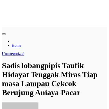
Skip
Asian payudara besar no
to
content
sensor langsung birahi
Home
Uncategorized
Sadis lobangpipis Taufik
Hidayat Tenggak Miras Tiap
masa Lampau Cekcok
Berujung Aniaya Pacar