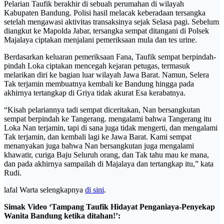
Pelarian Taufik berakhir di sebuah perumahan di wilayah
Kabupaten Bandung. Polisi hasil melacak keberadaan tersangka
setelah mengawasi aktivitas transaksinya sejak Selasa pagi. Sebelum
diangkut ke Mapolda Jabar, tersangka sempat ditangani di Polsek
Majalaya ciptakan menjalani pemeriksaan mula dan tes urine.
Berdasarkan keluaran pemeriksaan Fana, Taufik sempat berpindah-
pindah Loka ciptakan mencegah kejaran petugas, termasuk
melarikan diri ke bagian luar wilayah Jawa Barat. Namun, Selera
Tak terjamin membuatnya kembali ke Bandung hingga pada
akhirnya tertangkap di Griya tidak akurat Esa kerabatnya.
“Kisah pelariannya tadi sempat diceritakan, Nan bersangkutan
sempat berpindah ke Tangerang. mengalami bahwa Tangerang itu
Loka Nan terjamin, tapi di sana juga tidak mengerti, dan mengalami
Tak terjamin, dan kembali lagi ke Jawa Barat. Kami sempat
menanyakan juga bahwa Nan bersangkutan juga mengalami
khawatir, curiga Baju Seluruh orang, dan Tak tahu mau ke mana,
dan pada akhirnya sampailah di Majalaya dan tertangkap itu,” kata
Rudi.
lafal Warta selengkapnya
di sini
.
Simak Video ‘Tampang Taufik Hidayat Penganiaya-Penyekap
Wanita Bandung ketika ditahan!’: