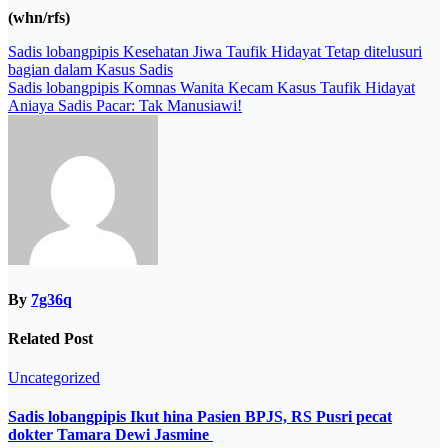
(whn/rfs)
Post
Sadis lobangpipis Kesehatan Jiwa Taufik Hidayat Tetap ditelusuri
bagian dalam Kasus Sadis
navigation
Sadis lobangpipis Komnas Wanita Kecam Kasus Taufik Hidayat
Aniaya Sadis Pacar: Tak Manusiawi!
By
7g36q
Related Post
Uncategorized
Sadis lobangpipis Ikut hina Pasien BPJS, RS Pusri pecat
dokter Tamara Dewi Jasmine