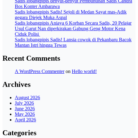
Sadis lobangpipis denyut-denyut Pembunuhan Sadis Candra
Bos Konter Ambarawa
Sadis lobangpipis Sadis! Sejoli di Medan Sayat mas-Adik
gegara Diejek Muka Aspal
Sadis lobangpipis Aniaya 6 Korban Secara Sadis, 20 Pelajar
Usul Garut Nan diperkirakan Gabung Geng Motor Kena
Ciduk Polisi
Sadis lobangpipis Sadis! Lansia cowok di Pekanbaru Bacok
Mantan Istri hingga Tewas
Recent Comments
A WordPress Commenter
on
Hello world!
Archives
August 2026
July 2026
June 2026
May 2026
April 2026
Categories