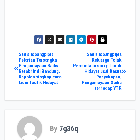
Post
Sadis lobangpipis
Sadis lobangpipis
Pelarian Tersangka
Keluarga Tolak
Penganiayaan Sadis
Permintaan sorry Taufik
navigation
Berakhir di Bandung,
Hidayat usai Kasus
Kapolda singkap cara
Penyekapan,
Licin Taufik Hidayat
Penganiayaan Sadis
terhadap YTR
By
7g36q