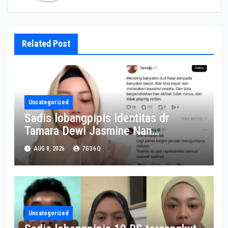
Related Post
Uncategorized
Sadis lobangpipis identitas dr
Tamara Dewi Jasmine Nan
berkomentar sadis ke pasien BPJS
AUG 8, 2026
7G36Q
dan dipecat RS Pusri
Uncategorized