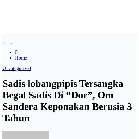
Skip
Asian payudara besar no
to
content
sensor langsung birahi
Home
Uncategorized
Sadis lobangpipis Tersangka
Begal Sadis Di “Dor”, Om
Sandera Keponakan Berusia 3
Tahun