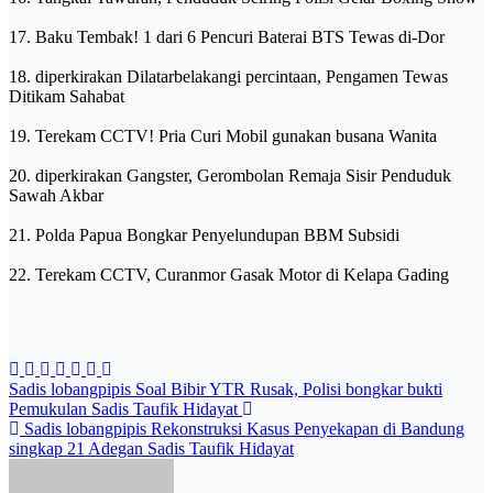
17. Baku Tembak! 1 dari 6 Pencuri Baterai BTS Tewas di-Dor
18. diperkirakan Dilatarbelakangi percintaan, Pengamen Tewas
Ditikam Sahabat
19. Terekam CCTV! Pria Curi Mobil gunakan busana Wanita
20. diperkirakan Gangster, Gerombolan Remaja Sisir Penduduk
Sawah Akbar
21. Polda Papua Bongkar Penyelundupan BBM Subsidi
22. Terekam CCTV, Curanmor Gasak Motor di Kelapa Gading
Post
Sadis lobangpipis Soal Bibir YTR Rusak, Polisi bongkar bukti
Pemukulan Sadis Taufik Hidayat
navigation
Sadis lobangpipis Rekonstruksi Kasus Penyekapan di Bandung
singkap 21 Adegan Sadis Taufik Hidayat