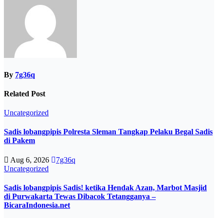
By
7g36q
Related Post
Uncategorized
Sadis lobangpipis Polresta Sleman Tangkap Pelaku Begal Sadis
di Pakem
Aug 6, 2026
7g36q
Uncategorized
Sadis lobangpipis Sadis! ketika Hendak Azan, Marbot Masjid
di Purwakarta Tewas Dibacok Tetangganya –
BicaraIndonesia.net