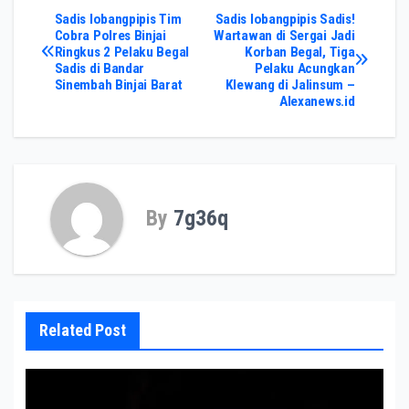
Post
Sadis lobangpipis Tim
Sadis lobangpipis Sadis!
Cobra Polres Binjai
Wartawan di Sergai Jadi
Ringkus 2 Pelaku Begal
Korban Begal, Tiga
navigation
Sadis di Bandar
Pelaku Acungkan
Sinembah Binjai Barat
Klewang di Jalinsum –
Alexanews.id
By
7g36q
Related Post