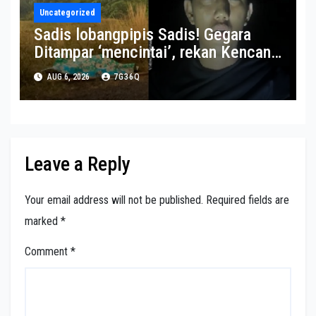
Uncategorized
Sadis lobangpipis Sadis! Gegara
Ditampar ‘mencintai’, rekan Kencan
Semasa Jenis Dibunuh-Dimutilasi
AUG 6, 2026
7G36Q
Leave a Reply
Your email address will not be published.
Required fields are
marked
*
Comment
*