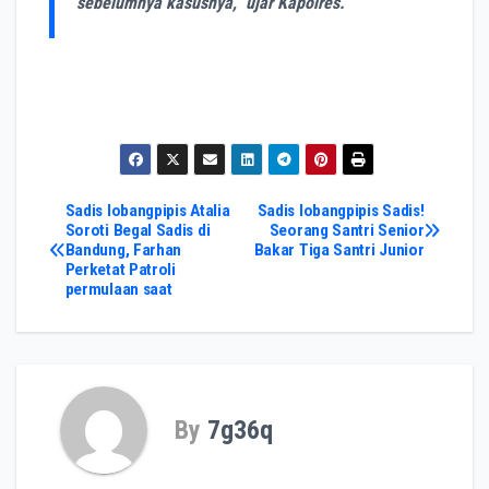
sebelumnya kasusnya,” ujar Kapolres.
Post
Sadis lobangpipis Atalia
Sadis lobangpipis Sadis!
Soroti Begal Sadis di
Seorang Santri Senior
Bandung, Farhan
Bakar Tiga Santri Junior
navigation
Perketat Patroli
permulaan saat
By
7g36q