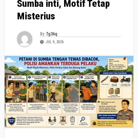
Sumba inti, Motif Tetap
Misterius
By
7g36q
JUL 9, 2026