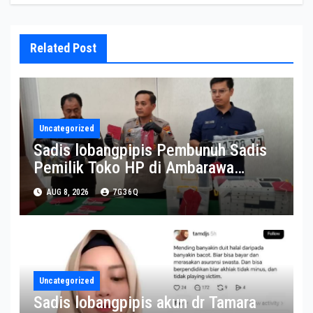
Related Post
Uncategorized
Sadis lobangpipis Pembunuh Sadis
Pemilik Toko HP di Ambarawa
diamankan
AUG 8, 2026
7G36Q
Uncategorized
Sadis lobangpipis akun dr Tamara