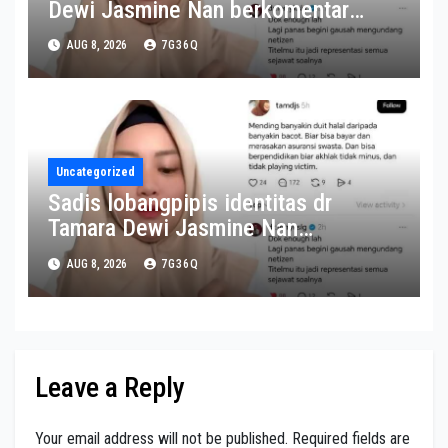
Dewi Jasmine Nan berkomentar
sadis ke pasien BPJS dan dipecat
AUG 8, 2026
7G36Q
RS Pusri
Uncategorized
Sadis lobangpipis identitas dr
Tamara Dewi Jasmine Nan
berkomentar sadis ke pasien BPJS
AUG 8, 2026
7G36Q
dan dipecat RS Pusri
Leave a Reply
Your email address will not be published.
Required fields are