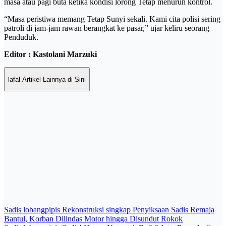
masa atau pagi buta ketika kondisi lorong Tetap menurun kontrol.
“Masa peristiwa memang Tetap Sunyi sekali. Kami cita polisi sering
patroli di jam-jam rawan berangkat ke pasar,” ujar keliru seorang
Penduduk.
Editor : Kastolani Marzuki
lafal Artikel Lainnya di Sini
Post
Sadis lobangpipis Rekonstruksi singkap Penyiksaan Sadis Remaja
Bantul, Korban Dilindas Motor hingga Disundut Rokok
navigation