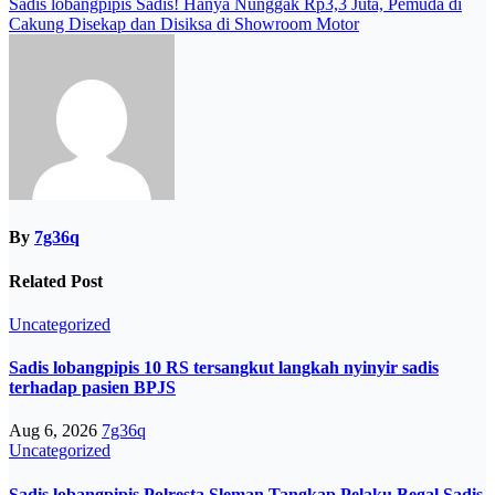
Sadis lobangpipis Sadis! Hanya Nunggak Rp3,3 Juta, Pemuda di
Cakung Disekap dan Disiksa di Showroom Motor
By
7g36q
Related Post
Uncategorized
Sadis lobangpipis 10 RS tersangkut langkah nyinyir sadis
terhadap pasien BPJS
Aug 6, 2026
7g36q
Uncategorized
Sadis lobangpipis Polresta Sleman Tangkap Pelaku Begal Sadis