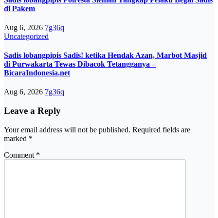
di Pakem
Aug 6, 2026
7g36q
Uncategorized
Sadis lobangpipis Sadis! ketika Hendak Azan, Marbot Masjid
di Purwakarta Tewas Dibacok Tetangganya –
BicaraIndonesia.net
Aug 6, 2026
7g36q
Leave a Reply
Your email address will not be published.
Required fields are
marked
*
Comment
*