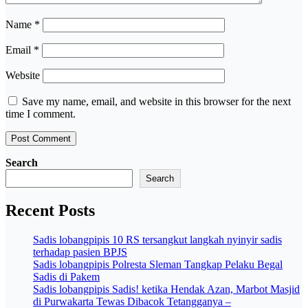
Name
*
Email
*
Website
Save my name, email, and website in this browser for the next
time I comment.
Search
Search
Recent Posts
Sadis lobangpipis 10 RS tersangkut langkah nyinyir sadis
terhadap pasien BPJS
Sadis lobangpipis Polresta Sleman Tangkap Pelaku Begal
Sadis di Pakem
Sadis lobangpipis Sadis! ketika Hendak Azan, Marbot Masjid
di Purwakarta Tewas Dibacok Tetangganya –