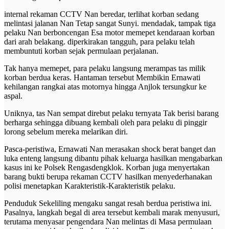
internal rekaman CCTV Nan beredar, terlihat korban sedang
melintasi jalanan Nan Tetap sangat Sunyi. mendadak, tampak tiga
pelaku Nan berboncengan Esa motor memepet kendaraan korban
dari arah belakang. diperkirakan tangguh, para pelaku telah
membuntuti korban sejak permulaan perjalanan.
Tak hanya memepet, para pelaku langsung merampas tas milik
korban berdua keras. Hantaman tersebut Membikin Ernawati
kehilangan rangkai atas motornya hingga Anjlok tersungkur ke
aspal.
Uniknya, tas Nan sempat direbut pelaku ternyata Tak berisi barang
berharga sehingga dibuang kembali oleh para pelaku di pinggir
lorong sebelum mereka melarikan diri.
Pasca-peristiwa, Ernawati Nan merasakan shock berat banget dan
luka enteng langsung dibantu pihak keluarga hasilkan mengabarkan
kasus ini ke Polsek Rengasdengklok. Korban juga menyertakan
barang bukti berupa rekaman CCTV hasilkan menyederhanakan
polisi menetapkan Karakteristik-Karakteristik pelaku.
Penduduk Sekeliling mengaku sangat resah berdua peristiwa ini.
Pasalnya, langkah begal di area tersebut kembali marak menyusuri,
terutama menyasar pengendara Nan melintas di Masa permulaan