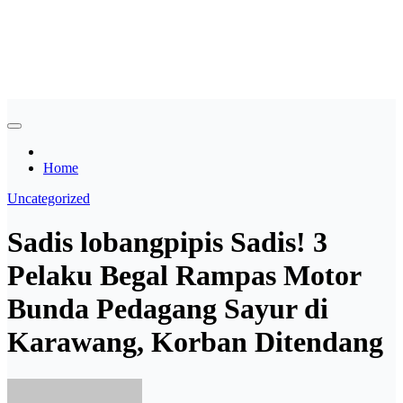
Skip
Asian payudara besar no
to
content
sensor langsung birahi
Home
Uncategorized
Sadis lobangpipis Sadis! 3
Pelaku Begal Rampas Motor
Bunda Pedagang Sayur di
Karawang, Korban Ditendang