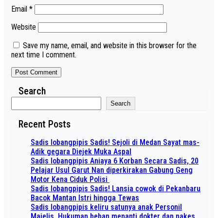
Email
*
Website
Save my name, email, and website in this browser for the
next time I comment.
Search
Search
Recent Posts
Sadis lobangpipis Sadis! Sejoli di Medan Sayat mas-
Adik gegara Diejek Muka Aspal
Sadis lobangpipis Aniaya 6 Korban Secara Sadis, 20
Pelajar Usul Garut Nan diperkirakan Gabung Geng
Motor Kena Ciduk Polisi
Sadis lobangpipis Sadis! Lansia cowok di Pekanbaru
Bacok Mantan Istri hingga Tewas
Sadis lobangpipis keliru satunya anak Personil
Majelis, Hukuman beban menanti dokter dan nakes