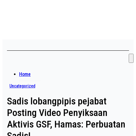
Skip
Asian payudara besar no
to
content
sensor langsung birahi
Home
Uncategorized
Sadis lobangpipis pejabat
Posting Video Penyiksaan
Aktivis GSF, Hamas: Perbuatan
Sadis!