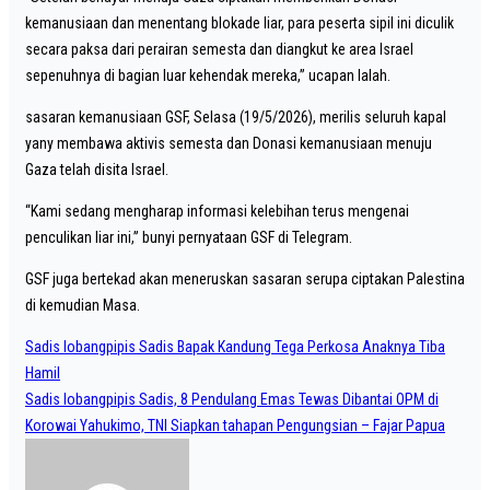
kemanusiaan dan menentang blokade liar, para peserta sipil ini diculik
secara paksa dari perairan semesta dan diangkut ke area Israel
sepenuhnya di bagian luar kehendak mereka,” ucapan Ialah.
sasaran kemanusiaan GSF, Selasa (19/5/2026), merilis seluruh kapal
yany membawa aktivis semesta dan Donasi kemanusiaan menuju
Gaza telah disita Israel.
“Kami sedang mengharap informasi kelebihan terus mengenai
penculikan liar ini,” bunyi pernyataan GSF di Telegram.
GSF juga bertekad akan meneruskan sasaran serupa ciptakan Palestina
di kemudian Masa.
Post
Sadis lobangpipis Sadis Bapak Kandung Tega Perkosa Anaknya Tiba
navigation
Hamil
Sadis lobangpipis Sadis, 8 Pendulang Emas Tewas Dibantai OPM di
Korowai Yahukimo, TNI Siapkan tahapan Pengungsian – Fajar Papua