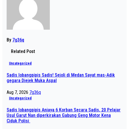
By
7g36q
Related Post
Uncategorized
Sadis lobangpipis Sadis! Sejoli di Medan Sayat mas-Adik
gegara Diejek Muka Aspal
Aug 7, 2026
7g36q
Uncategorized
Sadis lobangpipis Aniaya 6 Korban Secara Sadis, 20 Pelajar
Usul Garut Nan diperkirakan Gabung Geng Motor Kena
Ciduk Polisi