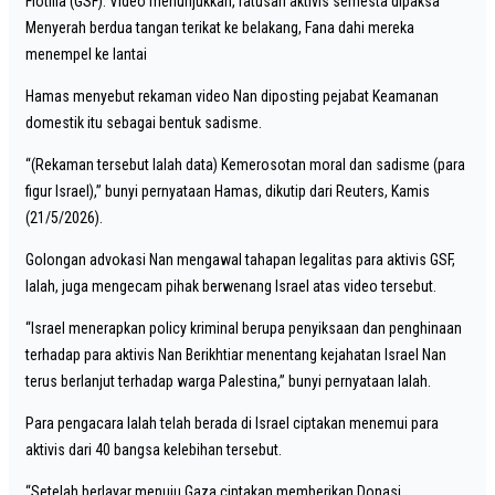
Flotilla (GSF). Video menunjukkan, ratusan aktivis semesta dipaksa
Menyerah berdua tangan terikat ke belakang, Fana dahi mereka
menempel ke lantai
Hamas menyebut rekaman video Nan diposting pejabat Keamanan
domestik itu sebagai bentuk sadisme.
“(Rekaman tersebut Ialah data) Kemerosotan moral dan sadisme (para
figur Israel),” bunyi pernyataan Hamas, dikutip dari Reuters, Kamis
(21/5/2026).
Golongan advokasi Nan mengawal tahapan legalitas para aktivis GSF,
Ialah, juga mengecam pihak berwenang Israel atas video tersebut.
“Israel menerapkan policy kriminal berupa penyiksaan dan penghinaan
terhadap para aktivis Nan Berikhtiar menentang kejahatan Israel Nan
terus berlanjut terhadap warga Palestina,” bunyi pernyataan Ialah.
Para pengacara Ialah telah berada di Israel ciptakan menemui para
aktivis dari 40 bangsa kelebihan tersebut.
“Setelah berlayar menuju Gaza ciptakan memberikan Donasi