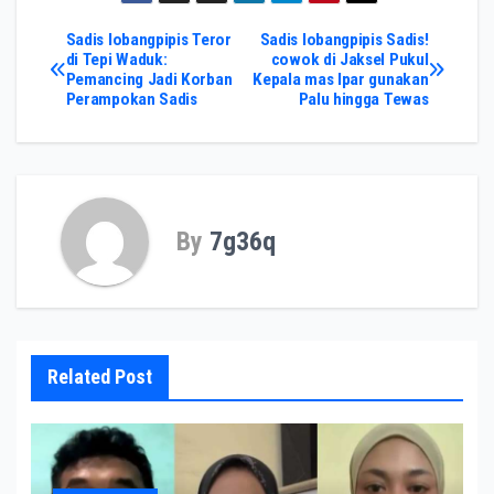
Post
Sadis lobangpipis Teror
Sadis lobangpipis Sadis!
di Tepi Waduk:
cowok di Jaksel Pukul
Pemancing Jadi Korban
Kepala mas Ipar gunakan
navigation
Perampokan Sadis
Palu hingga Tewas
By
7g36q
Related Post