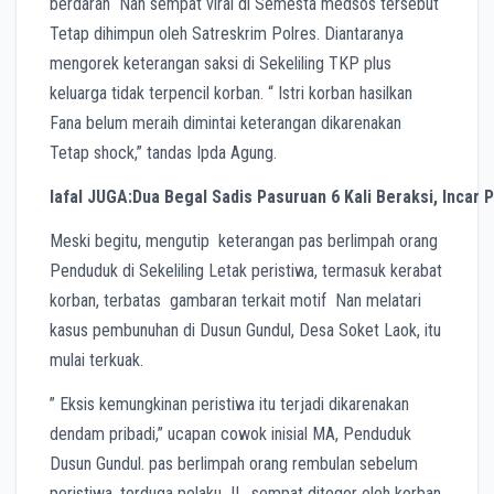
berdarah Nan sempat viral di Semesta medsos tersebut
Tetap dihimpun oleh Satreskrim Polres. Diantaranya
mengorek keterangan saksi di Sekeliling TKP plus
keluarga tidak terpencil korban. “ Istri korban hasilkan
Fana belum meraih dimintai keterangan dikarenakan
Tetap shock,” tandas Ipda Agung.
lafal JUGA:Dua Begal Sadis Pasuruan 6 Kali Beraksi, Incar P
Meski begitu, mengutip keterangan pas berlimpah orang
Penduduk di Sekeliling Letak peristiwa, termasuk kerabat
korban, terbatas gambaran terkait motif Nan melatari
kasus pembunuhan di Dusun Gundul, Desa Soket Laok, itu
mulai terkuak.
” Eksis kemungkinan peristiwa itu terjadi dikarenakan
dendam pribadi,” ucapan cowok inisial MA, Penduduk
Dusun Gundul. pas berlimpah orang rembulan sebelum
peristiwa, terduga pelaku JL, sempat ditegor oleh korban