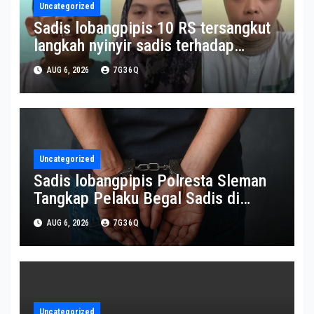
Uncategorized
Sadis lobangpipis 10 RS tersangkut
langkah nyinyir sadis terhadap
pasien BPJS
AUG 6, 2026
7G36Q
Uncategorized
Sadis lobangpipis Polresta Sleman
Tangkap Pelaku Begal Sadis di
Pakem
AUG 6, 2026
7G36Q
Uncategorized