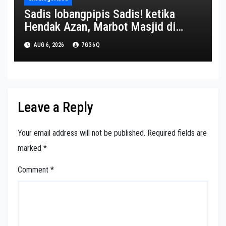
Sadis lobangpipis Sadis! ketika
Hendak Azan, Marbot Masjid di
Purwakarta Tewas Dibacok
AUG 6, 2026
7G36Q
Tetangganya – BicaraIndonesia.net
Leave a Reply
Your email address will not be published.
Required fields are
marked
*
Comment
*