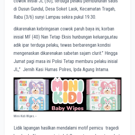
cowok inisial JL (50), terduga pelaku pembunuhan sadis
di Dusun Gundul, Desa Soket Laok, Kecamatan Tragah,
Rabu (3/6) sunyi Lampau sekira pukul 19.30.
dikarenakan kebringasan cowok paruh baya ini, korban
inisial MF (40) Nan Tetap Eksis hunbungan keluarga,atau
adik ipar terduga pelaku, tewas berbarengan kondisi
mengenaskan dikarenakan sabetan sajam clurit.” Hingga
Jumat pagi masa ini Polisi Tetap memburu pelaku inisial
JL,” Jernih Kasi Humas Polres, Ipda Agung Intama.
Mini Kidi Wipes.–
Lidik lapangan hasilkan mendalami motif pemicu tragedi