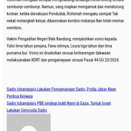
sembunyi-sembunyi. Namun, sang majikan mengamuk dan mendorong
korban. ketika dievakuasi Penduduk, Rohimah mengaku sempat Tak
nekat melangkah keluar, dikarenakan kondisi matanya Nan telah memar
membiru.
Hakim Pengadilan Negeri Bale Bandung, menjatuhkan vonis kepada
Yulio lima tahun penjara, Fana istirnya, Loura tiga tahun dan lima
purnama bui. Vonis ini disalurkan sesuai berbarengan dakwaan
melaksanakan KDRT dan penganiayaan sesuai Pasal 44 UU 23/2024.
Post
Sadis lobangpipis Lakukan Penganiayaan Sadis, Polda Jabar Akan
navigation
Periksa Kejiwaa
Sadis lobangpipis PBB singkap bukti Ngeri di Gaza, Tunjuk Israel
Lakukan Genosida Sadis