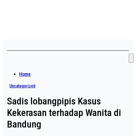
Skip
Asian payudara besar no
to
content
sensor langsung birahi
Home
Uncategorized
Sadis lobangpipis Kasus
Kekerasan terhadap Wanita di
Bandung