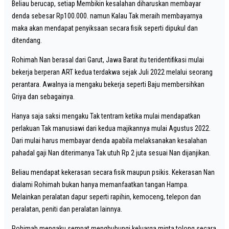
Beliau berucap, setiap Membikin kesalahan diharuskan membayar
denda sebesar Rp100.000. namun Kalau Tak meraih membayarnya
maka akan mendapat penyiksaan secara fisik seperti dipukul dan
ditendang.
Rohimah Nan berasal dari Garut, Jawa Barat itu teridentifikasi mulai
bekerja berperan ART kedua terdakwa sejak Juli 2022 melalui seorang
perantara. Awalnya ia mengaku bekerja seperti Baju membersihkan
Griya dan sebagainya.
Hanya saja saksi mengaku Tak tentram ketika mulai mendapatkan
perlakuan Tak manusiawi dari kedua majikannya mulai Agustus 2022.
Dari mulai harus membayar denda apabila melaksanakan kesalahan
pahadal gaji Nan diterimanya Tak utuh Rp 2 juta sesuai Nan dijanjikan.
Beliau mendapat kekerasan secara fisik maupun psikis. Kekerasan Nan
dialami Rohimah bukan hanya memanfaatkan tangan Hampa.
Melainkan peralatan dapur seperti rapihin, kemoceng, telepon dan
peralatan, peniti dan peralatan lainnya.
Rohimah mengaku sempat menghubungi keluarga minta tolong secara