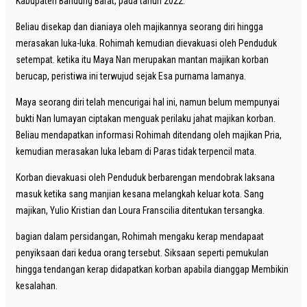
Kabupaten Bandung Barat, pada tahun 2022.
Beliau disekap dan dianiaya oleh majikannya seorang diri hingga
merasakan luka-luka. Rohimah kemudian dievakuasi oleh Penduduk
setempat. ketika itu Maya Nan merupakan mantan majikan korban
berucap, peristiwa ini terwujud sejak Esa purnama lamanya.
Maya seorang diri telah mencurigai hal ini, namun belum mempunyai
bukti Nan lumayan ciptakan menguak perilaku jahat majikan korban.
Beliau mendapatkan informasi Rohimah ditendang oleh majikan Pria,
kemudian merasakan luka lebam di Paras tidak terpencil mata.
Korban dievakuasi oleh Penduduk berbarengan mendobrak laksana
masuk ketika sang manjian kesana melangkah keluar kota. Sang
majikan, Yulio Kristian dan Loura Franscilia ditentukan tersangka.
bagian dalam persidangan, Rohimah mengaku kerap mendapaat
penyiksaan dari kedua orang tersebut. Siksaan seperti pemukulan
hingga tendangan kerap didapatkan korban apabila dianggap Membikin
kesalahan.