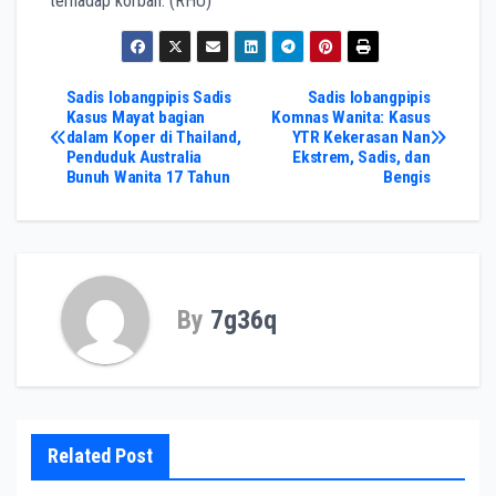
terhadap korban. (RHU)
Post
Sadis lobangpipis Sadis
Sadis lobangpipis
Kasus Mayat bagian
Komnas Wanita: Kasus
dalam Koper di Thailand,
YTR Kekerasan Nan
navigation
Penduduk Australia
Ekstrem, Sadis, dan
Bunuh Wanita 17 Tahun
Bengis
By
7g36q
Related Post