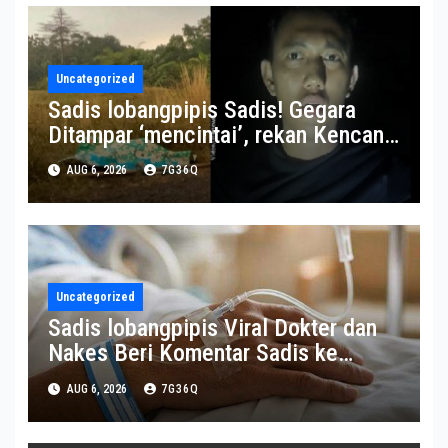
Uncategorized
Sadis lobangpipis Sadis! Gegara
Ditampar ‘mencintai’, rekan Kencan
Semasa Jenis Dibunuh-Dimutilasi
AUG 6, 2026
7G36Q
Uncategorized
Sadis lobangpipis Viral Dokter dan
Nakes Beri Komentar Sadis ke
Pasien BPJS Nan Berakhir
AUG 6, 2026
7G36Q
Meninggal Bumi