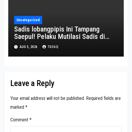
Uncategorized
Sadis lobangpipis Ini Tampang
Saepul! Pelaku Mutilasi Sadis di
Depok Nan Buang Jasad Korban ke
AUG 5, 2026
7G36Q
bagian dalam Karung
Leave a Reply
Your email address will not be published.
Required fields are
marked
*
Comment
*