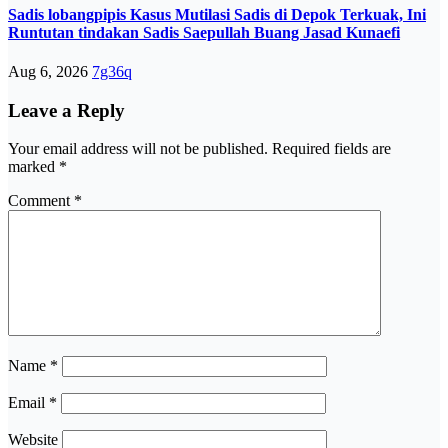
Sadis lobangpipis Kasus Mutilasi Sadis di Depok Terkuak, Ini
Runtutan tindakan Sadis Saepullah Buang Jasad Kunaefi
Aug 6, 2026
7g36q
Leave a Reply
Your email address will not be published.
Required fields are
marked
*
Comment
*
Name
*
Email
*
Website