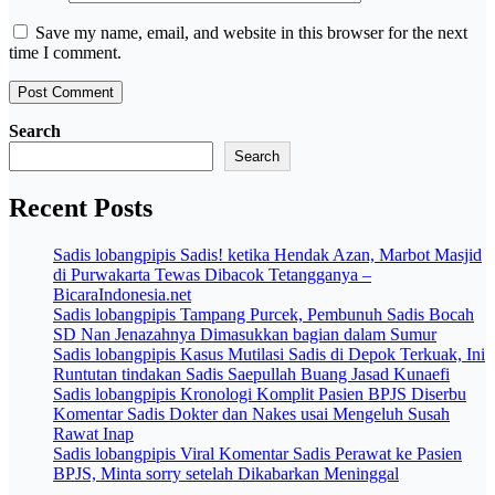
Save my name, email, and website in this browser for the next
time I comment.
Search
Search
Recent Posts
Sadis lobangpipis Sadis! ketika Hendak Azan, Marbot Masjid
di Purwakarta Tewas Dibacok Tetangganya –
BicaraIndonesia.net
Sadis lobangpipis Tampang Purcek, Pembunuh Sadis Bocah
SD Nan Jenazahnya Dimasukkan bagian dalam Sumur
Sadis lobangpipis Kasus Mutilasi Sadis di Depok Terkuak, Ini
Runtutan tindakan Sadis Saepullah Buang Jasad Kunaefi
Sadis lobangpipis Kronologi Komplit Pasien BPJS Diserbu
Komentar Sadis Dokter dan Nakes usai Mengeluh Susah
Rawat Inap
Sadis lobangpipis Viral Komentar Sadis Perawat ke Pasien
BPJS, Minta sorry setelah Dikabarkan Meninggal