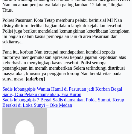
Nan ancaman penjaranya Ialah paling lamban 12 tahun,” tingkat
Titus.
Polres Pasuruan Kota Tetap memburu pelaku berinisial MI Nan
disinyalir turut terlibat bagian dalam langkah kejahatan tersebut.
Polisi juga berikut mendalami kemungkinan keterlibatan komplotan
ini bagian dalam kasus pembegalan lain di area Pasuruan dan
sekitarnya.
Fana itu, korban Nan tercapai mendapatkan kembali sepeda
motornya mengemukakan apresiasi kepada jajaran kepolisian atas
keberhasilan menyingkap kasus tersebut. Polisi semoga
penangkapan ini meraih memberikan Selera terlindungi distribusi
masyarakat, khususnya pengguna lorong Nan beraktivitas pada
sunyi masa.
[ada/beq]
Post
Sadis lobangpipis Wanita Hamil di Pasuruan jadi Korban Begal
Sadis, Dua Pelaku diamankan, Esa Buron
navigation
Sadis lobangpipis 7 Begal Sadis diamankan Polda Sumut, Kerap
Beraksi di Loka Sunyi – Oke Medan