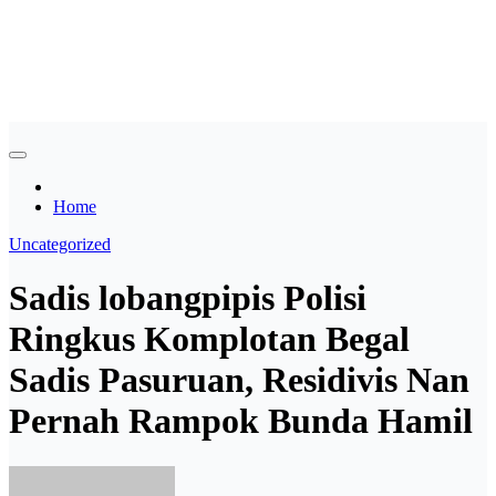
Skip
Asian payudara besar no
to
content
sensor langsung birahi
Home
Uncategorized
Sadis lobangpipis Polisi
Ringkus Komplotan Begal
Sadis Pasuruan, Residivis Nan
Pernah Rampok Bunda Hamil