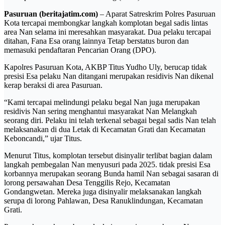
Pasuruan (beritajatim.com)
– Aparat Satreskrim Polres Pasuruan
Kota tercapai membongkar langkah komplotan begal sadis lintas
area Nan selama ini meresahkan masyarakat. Dua pelaku tercapai
ditahan, Fana Esa orang lainnya Tetap berstatus buron dan
memasuki pendaftaran Pencarian Orang (DPO).
Kapolres Pasuruan Kota, AKBP Titus Yudho Uly, berucap tidak
presisi Esa pelaku Nan ditangani merupakan residivis Nan dikenal
kerap beraksi di area Pasuruan.
“Kami tercapai melindungi pelaku begal Nan juga merupakan
residivis Nan sering menghantui masyarakat Nan Melangkah
seorang diri. Pelaku ini telah terkenal sebagai begal sadis Nan telah
melaksanakan di dua Letak di Kecamatan Grati dan Kecamatan
Keboncandi,” ujar Titus.
Menurut Titus, komplotan tersebut disinyalir terlibat bagian dalam
langkah pembegalan Nan menyusuri pada 2025. tidak presisi Esa
korbannya merupakan seorang Bunda hamil Nan sebagai sasaran di
lorong persawahan Desa Tenggilis Rejo, Kecamatan
Gondangwetan. Mereka juga disinyalir melaksanakan langkah
serupa di lorong Pahlawan, Desa Ranuklindungan, Kecamatan
Grati.