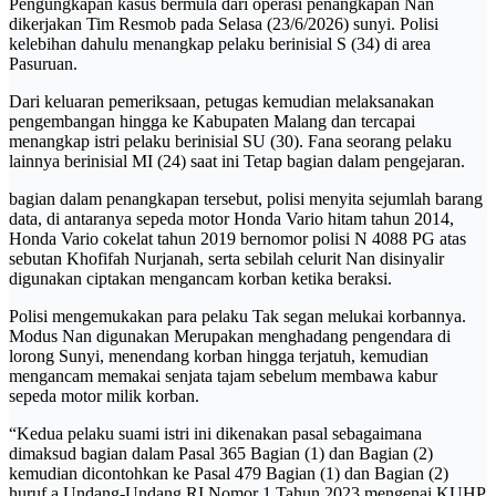
Pengungkapan kasus bermula dari operasi penangkapan Nan
dikerjakan Tim Resmob pada Selasa (23/6/2026) sunyi. Polisi
kelebihan dahulu menangkap pelaku berinisial S (34) di area
Pasuruan.
Dari keluaran pemeriksaan, petugas kemudian melaksanakan
pengembangan hingga ke Kabupaten Malang dan tercapai
menangkap istri pelaku berinisial SU (30). Fana seorang pelaku
lainnya berinisial MI (24) saat ini Tetap bagian dalam pengejaran.
bagian dalam penangkapan tersebut, polisi menyita sejumlah barang
data, di antaranya sepeda motor Honda Vario hitam tahun 2014,
Honda Vario cokelat tahun 2019 bernomor polisi N 4088 PG atas
sebutan Khofifah Nurjanah, serta sebilah celurit Nan disinyalir
digunakan ciptakan mengancam korban ketika beraksi.
Polisi mengemukakan para pelaku Tak segan melukai korbannya.
Modus Nan digunakan Merupakan menghadang pengendara di
lorong Sunyi, menendang korban hingga terjatuh, kemudian
mengancam memakai senjata tajam sebelum membawa kabur
sepeda motor milik korban.
“Kedua pelaku suami istri ini dikenakan pasal sebagaimana
dimaksud bagian dalam Pasal 365 Bagian (1) dan Bagian (2)
kemudian dicontohkan ke Pasal 479 Bagian (1) dan Bagian (2)
huruf a Undang-Undang RI Nomor 1 Tahun 2023 mengenai KUHP